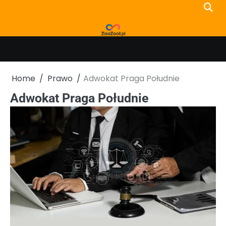
Skip
to
content
Home
Prawo
Adwokat Praga Południe
Adwokat Praga Południe