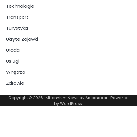
Technologie
Transport
Turystyka
Ukryte Zajawki
Uroda
Usługi
Wnętrza
Zdrowie
Copyright © 2026
| Millennium News by
Ascendoor
| Powered
by
WordPress
.