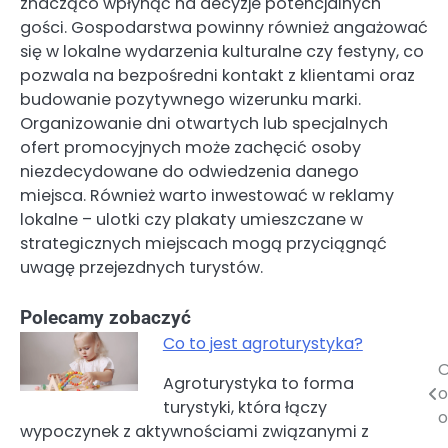
znacząco wpłynąć na decyzje potencjalnych
gości. Gospodarstwa powinny również angażować
się w lokalne wydarzenia kulturalne czy festyny, co
pozwala na bezpośredni kontakt z klientami oraz
budowanie pozytywnego wizerunku marki.
Organizowanie dni otwartych lub specjalnych
ofert promocyjnych może zachęcić osoby
niezdecydowane do odwiedzenia danego
miejsca. Również warto inwestować w reklamy
lokalne – ulotki czy plakaty umieszczane w
strategicznych miejscach mogą przyciągnąć
uwagę przejezdnych turystów.
Polecamy zobaczyć
Co to jest agroturystyka?
O
Nawigacja
Agroturystyka to forma
turystyki, która łączy
wpisu
o
wypoczynek z aktywnościami związanymi z