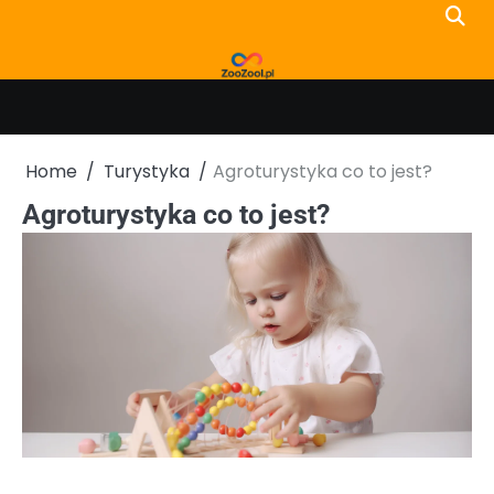
Skip
to
content
Home
Turystyka
Agroturystyka co to jest?
Agroturystyka co to jest?