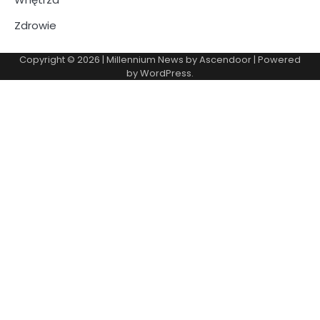
Zdrowie
Copyright © 2026
| Millennium News by
Ascendoor
| Powered
by
WordPress
.