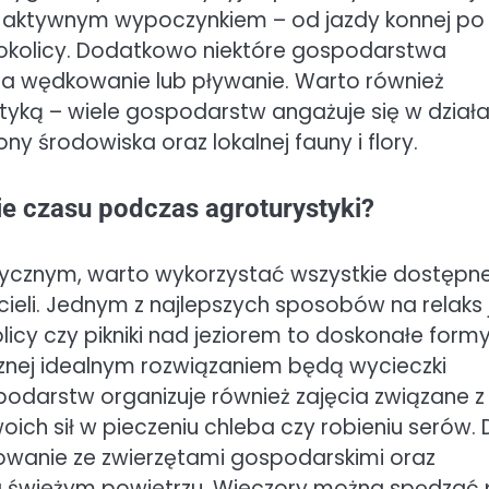
 z aktywnym wypoczynkiem – od jazdy konnej po
 okolicy. Dodatkowo niektóre gospodarstwa
wia wędkowanie lub pływanie. Warto również
tyką – wiele gospodarstw angażuje się w działa
y środowiska oraz lokalnej fauny i flory.
ie czasu podczas agroturystyki?
ycznym, warto wykorzystać wszystkie dostępn
cieli. Jednym z najlepszych sposobów na relaks 
licy czy pikniki nad jeziorem to doskonałe form
cznej idealnym rozwiązaniem będą wycieczki
spodarstw organizuje również zajęcia związane z
h sił w pieczeniu chleba czy robieniu serów. 
owanie ze zwierzętami gospodarskimi oraz
a świeżym powietrzu. Wieczory można spędzać 