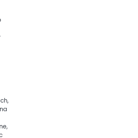
b
w
ch,
 na
ne,
c