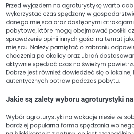
Przed wyjazdem na agroturystykę warto dob
wykorzystać czas spędzony w gospodarstwie.
danego miejsca oraz dostępnymi atrakcjami
pobytowe, które mogą obejmować posiłki cz
sprawdzenie opinii innych gości na temat ja
miejscu. Należy pamiętać o zabraniu odpow
chodzenia po okolicy oraz ubrań dostosowa
aktywnie spędzać czas na świeżym powietrzu
Dobrze jest również dowiedzieć się o lokalne
autentycznych potraw podczas pobytu.
Jakie są zalety wyboru agroturystyki n
Wybór agroturystyki na wakacje niesie ze sobą
bardziej popularna forma spędzania wolnego
na bliski kontakt z naturą, co jest szczególn