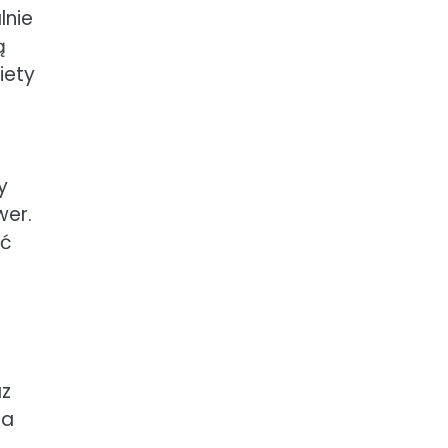
lnie
ą
iety
y
wer.
ać
az
la