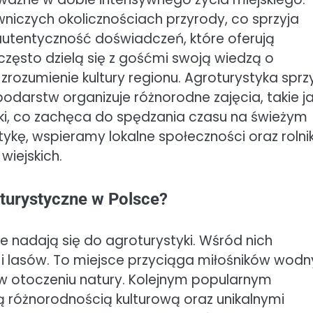
iczych okolicznościach przyrody, co sprzyja
st autentyczność doświadczeń, które oferują
zęsto dzielą się z gośćmi swoją wiedzą o
zrozumienie kultury regionu. Agroturystyka sprz
darstw organizuje różnorodne zajęcia, takie j
ki, co zachęca do spędzania czasu na świeżym
ykę, wspieramy lokalne społeczności oraz rolni
iejskich.
oturystyczne w Polsce?
ie nadają się do agroturystyki. Wśród nich
or i lasów. To miejsce przyciąga miłośników wod
w otoczeniu natury. Kolejnym popularnym
ą różnorodnością kulturową oraz unikalnymi