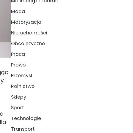
Marketing i reklama
Moda
Motoryzacja
Nieruchomości
Obcojęzyczne
Praca
Prawo
jąc
Przemysł
y i
Rolnictwo
Sklepy
Sport
ca
Technologie
dla
Transport