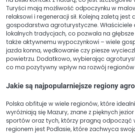
Turyści mają możliwość odpoczynku w malown
relaksowi i regeneracji sił. Kolejną zaletą je
gospodarstwa agroturystyczne. Właściciele c
lokalnych tradycjach, co pozwala na głębsze 
także aktywnemu wypoczynkowi – wiele gospo
jazda konna, wędkowanie czy piesze wyciecz
powietrzu. Dodatkowo, wybierając agroturyst
co ma pozytywny wpływ na rozwój regionów w
Jakie są najpopularniejsze regiony agr
Polska obfituje w wiele regionów, które idealn
wyróżniają się Mazury, znane z pięknych jezi
sportów oraz tych, którzy pragną odpocząć 
regionem jest Podlasie, które zachwyca swoj