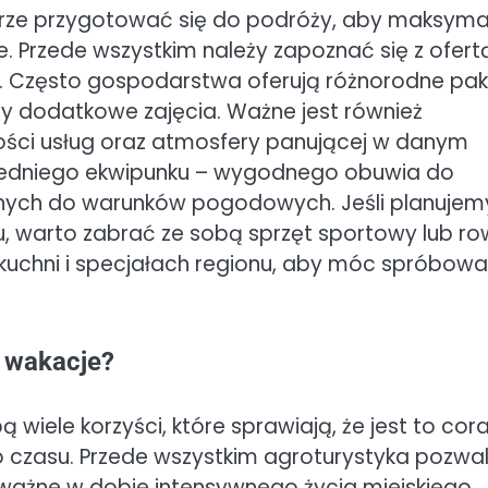
rze przygotować się do podróży, aby maksyma
 Przede wszystkim należy zapoznać się z ofert
. Często gospodarstwa oferują różnorodne pak
y dodatkowe zajęcia. Ważne jest również
kości usług oraz atmosfery panującej w danym
iedniego ekwipunku – wygodnego obuwia do
nych do warunków pogodowych. Jeśli planujem
, warto zabrać ze sobą sprzęt sportowy lub ro
j kuchni i specjałach regionu, aby móc spróbow
a wakacje?
 wiele korzyści, które sprawiają, że jest to cor
 czasu. Przede wszystkim agroturystyka pozwa
ie ważne w dobie intensywnego życia miejskiego.