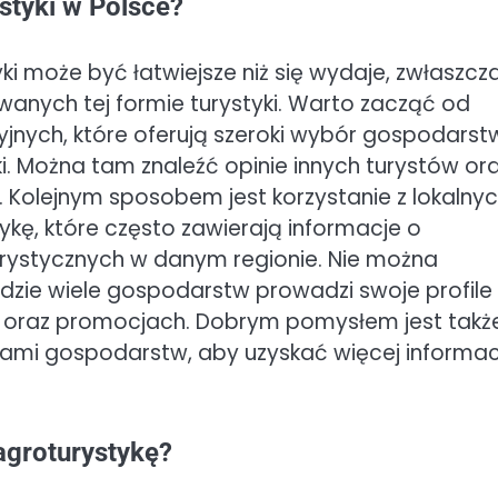
ystyki w Polsce?
i może być łatwiejsze niż się wydaje, zwłaszcz
wanych tej formie turystyki. Warto zacząć od
yjnych, które oferują szeroki wybór gospodarst
i. Można tam znaleźć opinie innych turystów or
i. Kolejnym sposobem jest korzystanie z lokalny
kę, które często zawierają informacje o
urystycznych w danym regionie. Nie można
ie wiele gospodarstw prowadzi swoje profile 
h oraz promocjach. Dobrym pomysłem jest takż
lami gospodarstw, aby uzyskać więcej informac
agroturystykę?