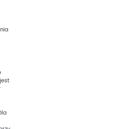
nia
e
jest
y
Dla
przy