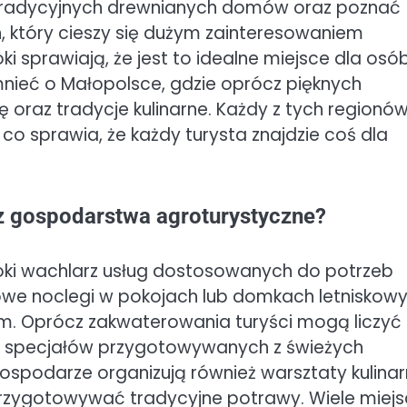
e tradycyjnych drewnianych domów oraz poznać
on, który cieszy się dużym zainteresowaniem
ki sprawiają, że jest to idealne miejsce dla osó
mnieć o Małopolsce, gdzie oprócz pięknych
oraz tradycje kulinarne. Każdy z tych regionó
 co sprawia, że każdy turysta znajdzie coś dla
ez gospodarstwa agroturystyczne?
oki wachlarz usług dostosowanych do potrzeb
owe noclegi w pokojach lub domkach letniskowy
ym. Oprócz zakwaterowania turyści mogą liczyć
ych specjałów przygotowywanych z świeżych
spodarze organizują również warsztaty kulinar
rzygotowywać tradycyjne potrawy. Wiele miejs