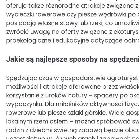
oferuje także różnorodne atrakcje związane
wycieczki rowerowe czy piesze wędrówki po
posiadają własne stawy lub rzeki, co umożli
zwrócić uwagę na oferty związane z ekoturys
proekologiczne i edukacyjne dotyczące ochron
Jakie są najlepsze sposoby na spędzen
Spędzając czas w gospodarstwie agroturyst
możliwości i atrakcje oferowane przez właści
korzystanie z uroków natury – spacery po oko
wypoczynku. Dla miłośników aktywności fizy
rowerowe lub piesze szlaki górskie. Wiele go
lokalnym rzemiosłem – można spróbować swoic
rodzin z dziećmi świetną zabawą będzie obc
uczestnictwo w różnych grach i zabawach n