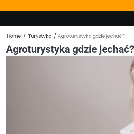
Skip
to
content
Home
Turystyka
Agroturystyka gdzie jechać?
Agroturystyka gdzie jechać