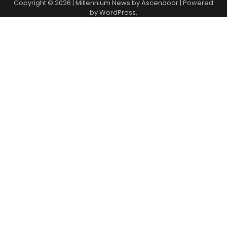
Copyright © 2026
| Millennium News by
Ascendoor
| Powered
by
WordPress
.