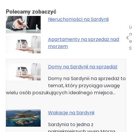
Polecamy zobaczyć
Nieruchomości na Sardynii
L
Nawigacja
wpisu
Apartamenty na sprzedaż nad
e
morzem
S
Domy na Sardynii na sprzedaż
Domy na Sardynii na sprzedaż to
temat, który przyciąga uwagę
wielu osób poszukujących idealnego miejsca…
Wakacje na Sardynii
Sardynia to jedna z
najpiękniejszych wysp Morza