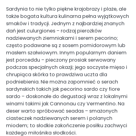
Sardynia to nie tylko piękne krajobrazy i plaże, ale
także bogata kultura kulinarna pełna wyjątkowych
smaków i tradycji. Jednym z najbardziej znanych
dań jest culurgiones – rodzaj pierożków
nadziewanych ziemniakami i serem pecorino;
często podawane są z sosem pomidorowym lub
masłem szałwiowym. Innym popularnym daniem
jest porceddu – pieczony prosiak serwowany
podczas specjalnych okazji; jego soczyste mięso i
chrupiąca skórka to prawdziwa uczta dla
podniebienia. Nie można zapomnieć o serach
sardynskich takich jak pecorino sardo czy fiore
sardo – doskonałe do degustacji wraz z lokalnymi
winami takimi jak Cannonau czy Vermentino. Na
deser warto spróbować seadas – smażonych
ciasteczek nadziewanych serem i polanych
miodem; to słodkie zakończenie posiłku zachwyci
każdego miłośnika słodkości.