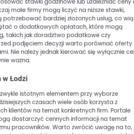
tosować stawki godzinowe lub uzależniać ceny
aj małe firmy mogą liczyć na niższe stawki,
potrzebować bardziej złożonych usług, co wią
miętać o dodatkowych opłatach, które mogą
ug, takich jak doradztwo podatkowe czy
zed podjęciem decyzji warto porównać oferty k
ami. Nie należy jednak kierować się wyłącznie ce
wnie ważna.
h w Łodzi
iezwykle istotnym elementem przy wyborze
isiejszych czasach wiele osób korzysta z
ych klientów na temat konkretnych firm. Portale
ogą dostarczyć cennych informacji na temat
izmu pracowników. Warto zwrócić uwagę na to, 