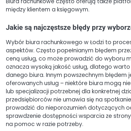
Biura rachunkowe często oferują także platfo
między klientem a księgowym.
Jakie są najczęstsze błędy przy wybor
Wybór biura rachunkowego w Łodzi to proces
aspektów. Często popełnianym błędem przez 
ceną usług, co może prowadzić do wyboru mn
oznacza wysoką jakość usług, dlatego warto
danego biura. Innym powszechnym błędem je
oferowanych usług – niektóre biura mogą n
lub specjalizacji potrzebnej dla konkretnej d
przedsiębiorców nie umawia się na spotkani
prowadzić do nieporozumień dotyczących oc
sprawdzenie dostępności wsparcia ze strony 
na pomoc w razie potrzeby.