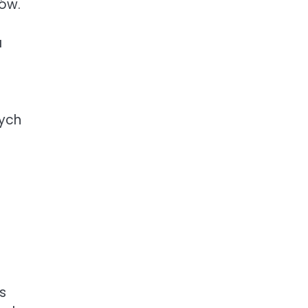
ców.
a
ych
s