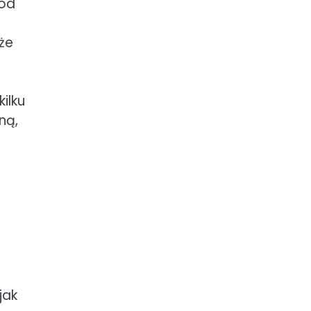
 od
że
ilku
ną,
jak