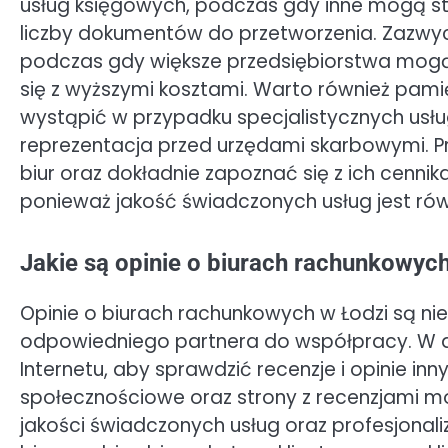
usług księgowych, podczas gdy inne mogą s
liczby dokumentów do przetworzenia. Zazwycz
podczas gdy większe przedsiębiorstwa mogą 
się z wyższymi kosztami. Warto również pa
wystąpić w przypadku specjalistycznych usł
reprezentacja przed urzędami skarbowymi. Pr
biur oraz dokładnie zapoznać się z ich cennik
ponieważ jakość świadczonych usług jest ró
Jakie są opinie o biurach rachunkowyc
Opinie o biurach rachunkowych w Łodzi są n
odpowiedniego partnera do współpracy. W dz
Internetu, aby sprawdzić recenzje i opinie inn
społecznościowe oraz strony z recenzjami m
jakości świadczonych usług oraz profesjonal