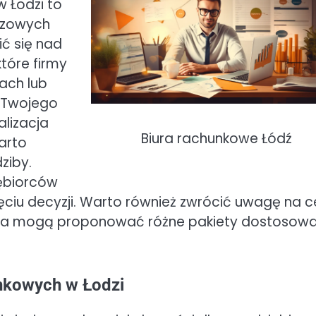
 Łodzi to
uczowych
ć się nad
tóre firmy
ach lub
a Twojego
alizacja
Biura rachunkowe Łódź
warto
ziby.
ębiorców
iu decyzji. Warto również zwrócić uwagę na c
biura mogą proponować różne pakiety dostosow
unkowych w Łodzi