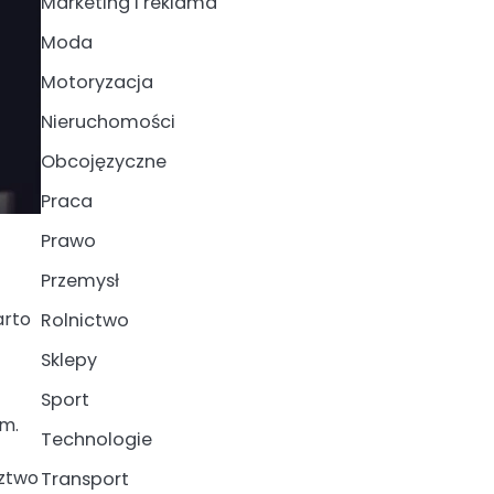
Marketing i reklama
Moda
Motoryzacja
Nieruchomości
Obcojęzyczne
Praca
Prawo
Przemysł
arto
Rolnictwo
Sklepy
Sport
zm.
Technologie
dztwo
Transport