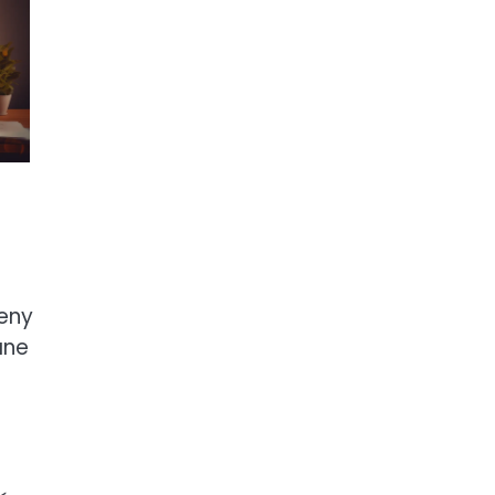
eny
ane