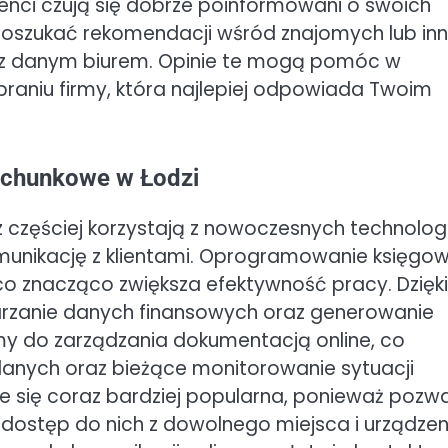
klienci czują się dobrze poinformowani o swoich
poszukać rekomendacji wśród znajomych lub in
a z danym biurem. Opinie te mogą pomóc w
raniu firmy, która najlepiej odpowiada Twoim
rachunkowe w Łodzi
częściej korzystają z nowoczesnych technologi
munikację z klientami. Oprogramowanie księgo
co znacząco zwiększa efektywność pracy. Dzięki
warzanie danych finansowych oraz generowanie
emy do zarządzania dokumentacją online, co
danych oraz bieżące monitorowanie sytuacji
e się coraz bardziej popularna, ponieważ pozw
ostęp do nich z dowolnego miejsca i urządzen