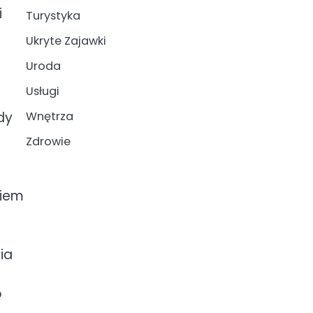
i
Turystyka
Ukryte Zajawki
Uroda
Usługi
Wnętrza
dy
Zdrowie
niem
ia
o