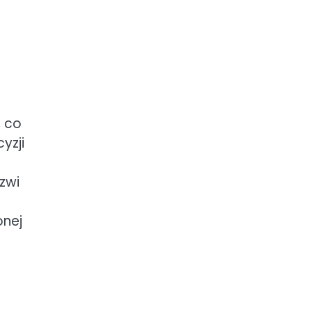
 co
yzji
zwi
onej