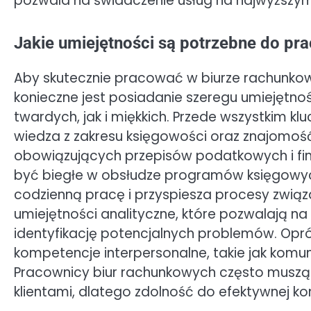
pozwala na świadczenie usług na najwyższym
Jakie umiejętności są potrzebne do pr
Aby skutecznie pracować w biurze rachunko
konieczne jest posiadanie szeregu umiejętno
twardych, jak i miękkich. Przede wszystkim kl
wiedza z zakresu księgowości oraz znajomoś
obowiązujących przepisów podatkowych i fi
być biegłe w obsłudze programów księgowych
codzienną pracę i przyspiesza procesy związ
umiejętności analityczne, które pozwalają na
identyfikację potencjalnych problemów. Opró
kompetencje interpersonalne, takie jak komu
Pracownicy biur rachunkowych często muszą 
klientami, dlatego zdolność do efektywnej ko