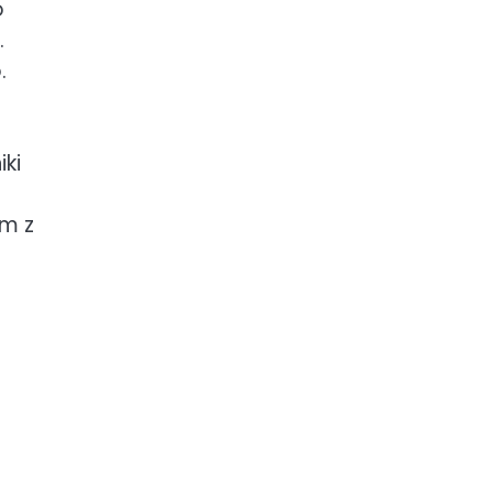
o
.
.
ki
ym z