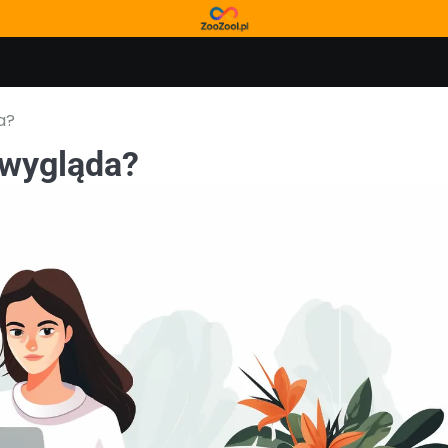
a?
 wygląda?