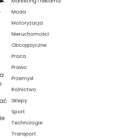
Marketing i reklama
Moda
Motoryzacja
Nieruchomości
Obcojęzyczne
Praca
Prawo
ia
Przemysł
o
Rolnictwo
wać
Sklepy
Sport
ie
Technologie
Transport