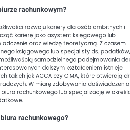
 biurze rachunkowym?
żliwości rozwoju kariery dla osób ambitnych i
ząć karierę jako asystent księgowego lub
wiadczenie oraz wiedzę teoretyczną. Z czasem
go księgowego lub specjalisty ds. podatków,
z możliwością samodzielnego podejmowania dec
nteresowanych dalszym kształceniem istnieje
 takich jak ACCA czy CIMA, które otwierają dr
oradczych. W miarę zdobywania doświadczenia
biura rachunkowego lub specjalizację w określ
odatkowe.
y biura rachunkowego?