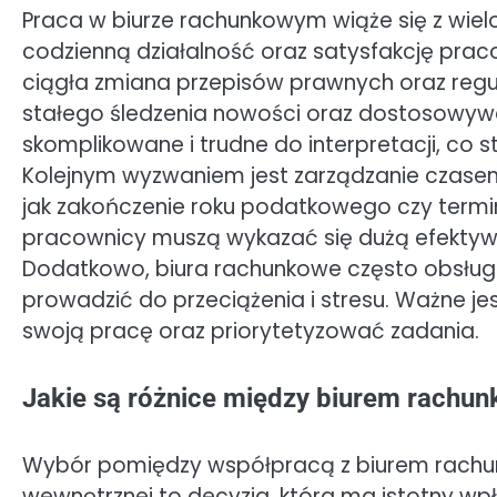
Praca w biurze rachunkowym wiąże się z wi
codzienną działalność oraz satysfakcję pra
ciągła zmiana przepisów prawnych oraz re
stałego śledzenia nowości oraz dostosowywa
skomplikowane i trudne do interpretacji, co 
Kolejnym wyzwaniem jest zarządzanie czasem
jak zakończenie roku podatkowego czy termi
pracownicy muszą wykazać się dużą efektywn
Dodatkowo, biura rachunkowe często obsługu
prowadzić do przeciążenia i stresu. Ważne je
swoją pracę oraz priorytetyzować zadania.
Jakie są różnice między biurem rachu
Wybór pomiędzy współpracą z biurem rach
wewnętrznej to decyzja, która ma istotny wp