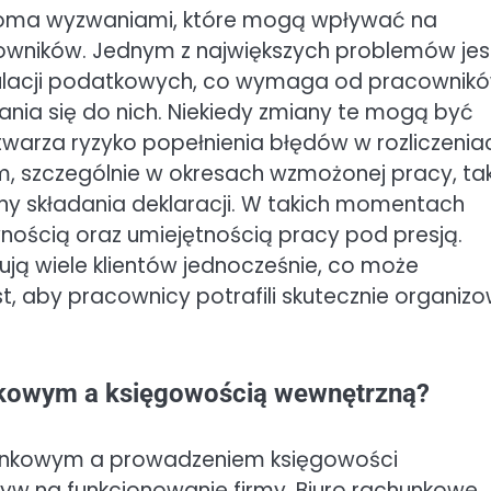
eloma wyzwaniami, które mogą wpływać na
cowników. Jednym z największych problemów jes
gulacji podatkowych, co wymaga od pracownik
nia się do nich. Niekiedy zmiany te mogą być
stwarza ryzyko popełnienia błędów w rozliczenia
, szczególnie w okresach wzmożonej pracy, ta
ny składania deklaracji. W takich momentach
ością oraz umiejętnością pracy pod presją.
ją wiele klientów jednocześnie, co może
st, aby pracownicy potrafili skutecznie organiz
nkowym a księgowością wewnętrzną?
unkowym a prowadzeniem księgowości
ływ na funkcjonowanie firmy. Biuro rachunkowe