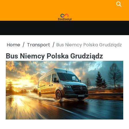
Skip
to
content
Home
Transport
Bus Niemcy Polska Grudziądz
Bus Niemcy Polska Grudziądz