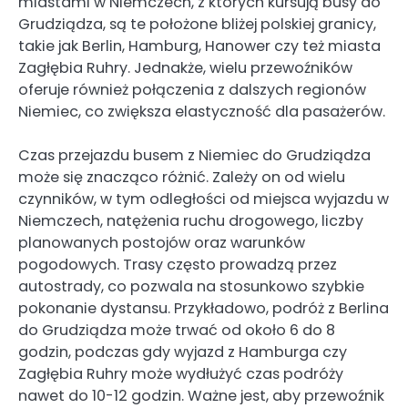
miastami w Niemczech, z których kursują busy do
Grudziądza, są te położone bliżej polskiej granicy,
takie jak Berlin, Hamburg, Hanower czy też miasta
Zagłębia Ruhry. Jednakże, wielu przewoźników
oferuje również połączenia z dalszych regionów
Niemiec, co zwiększa elastyczność dla pasażerów.
Czas przejazdu busem z Niemiec do Grudziądza
może się znacząco różnić. Zależy on od wielu
czynników, w tym odległości od miejsca wyjazdu w
Niemczech, natężenia ruchu drogowego, liczby
planowanych postojów oraz warunków
pogodowych. Trasy często prowadzą przez
autostrady, co pozwala na stosunkowo szybkie
pokonanie dystansu. Przykładowo, podróż z Berlina
do Grudziądza może trwać od około 6 do 8
godzin, podczas gdy wyjazd z Hamburga czy
Zagłębia Ruhry może wydłużyć czas podróży
nawet do 10-12 godzin. Ważne jest, aby przewoźnik