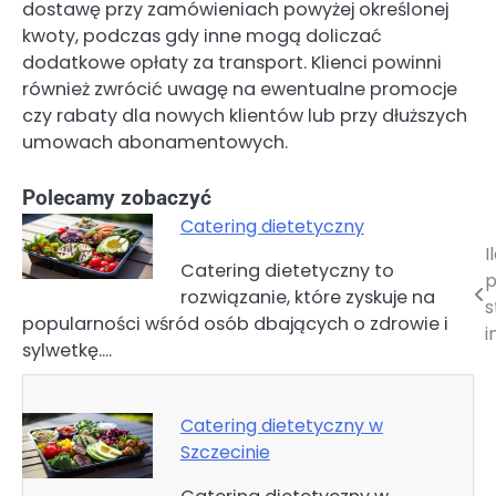
dostawę przy zamówieniach powyżej określonej
kwoty, podczas gdy inne mogą doliczać
dodatkowe opłaty za transport. Klienci powinni
również zwrócić uwagę na ewentualne promocje
czy rabaty dla nowych klientów lub przy dłuższych
umowach abonamentowych.
Polecamy zobaczyć
Catering dietetyczny
I
Nawigacja
Catering dietetyczny to
p
rozwiązanie, które zyskuje na
wpisu
s
popularności wśród osób dbających o zdrowie i
i
sylwetkę.…
Catering dietetyczny w
Szczecinie