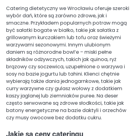
Catering dietetyczny we Wrocławiu oferuje szeroki
wybór dań, które są zarówno zdrowe, jak i
smaczne. Przykładem popularnych potraw mogą
być sałatki bogate w białko, takie jak sałatka z
grillowanym kurczakiem lub tofu oraz świeżymi
warzywami sezonowymi. Innym ulubionym
daniem są różnorodne bowl’e – miski pełne
składników odżywczych, takich jak quinoa, ryż
brązowy czy soczewica, uzupełnione o warzywa i
sosy na bazie jogurtu lub tahini. Klienci chętnie
wybierają także dania jednogarnkowe, takie jak
curry warzywne czy gulasz wołowy z dodatkiem
kaszy jaglanej lub ziemniaków puree. Na deser
często serwowane są zdrowe słodkości, takie jak
batony energetyczne na bazie daktyli i orzechów
czy musy owocowe bez dodatku cukru.
Jakie są ceny cateringu