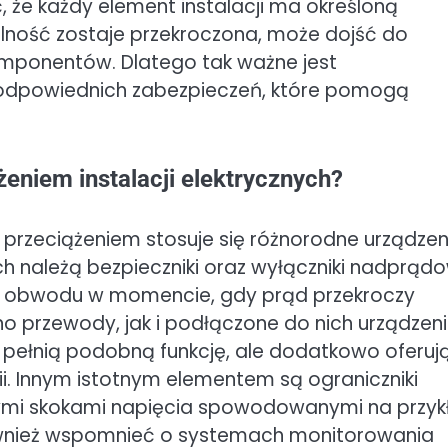
 że każdy element instalacji ma określoną
lność zostaje przekroczona, może dojść do
omponentów. Dlatego tak ważne jest
 odpowiednich zabezpieczeń, które pomogą
żeniem instalacji elektrycznych?
d przeciążeniem stosuje się różnorodne urządzen
ch należą bezpieczniki oraz wyłączniki nadprąd
nia obwodu w momencie, gdy prąd przekroczy
no przewody, jak i podłączone do nich urządzen
pełnią podobną funkcję, ale dodatkowo oferuj
. Innym istotnym elementem są ograniczniki
głymi skokami napięcia spowodowanymi na przyk
wnież wspomnieć o systemach monitorowania