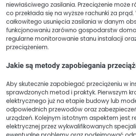
niewłaściwego zasilania. Przeciążenie może r
co przekłada się na wyższe rachunki za prąd
całkowitego usunięcia zasilania w danym ob
funkcjonowaniu zarówno gospodarstw domowyc
regularne monitorowanie stanu instalacji o
przeciążeniem.
Jakie są metody zapobiegania przeciąże
Aby skutecznie zapobiegać przeciążeniu w in
sprawdzonych metod i praktyk. Pierwszym kr
elektrycznego już na etapie budowy lub moder
odpowiednich przewodów oraz zabezpieczeń
urządzeń. Kolejnym istotnym aspektem jest re
elektrycznej przez wykwalifikowanych specja
ewentualne problemy oraz podejmować odpo