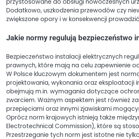
przystosowane do obsługi nowoczesnych urzą
Dodatkowo, uszkodzenia przewodów czy ni
zwiększone opory i w konsekwencji prowadzić 
Jakie normy regulują bezpieczeństwo in
Bezpieczeństwo instalacji elektrycznych reg
prawnych, które mają na celu zapewnienie o
W Polsce kluczowym dokumentem jest norma 
projektowania, wykonania oraz eksploatacji i
obejmują m.in. wymagania dotyczące ochron
zwarciem. Ważnym aspektem jest również za
przepięciami oraz innymi zjawiskami mogąc
Oprócz norm krajowych istnieją także międzyn
Electrotechnical Commission), które są stos
Przestrzeganie tych norm jest istotne nie tyl