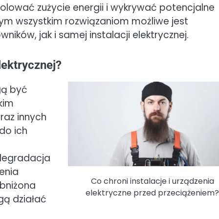
rolować zużycie energii i wykrywać potencjalne
 tym wszystkim rozwiązaniom możliwe jest
ków, jak i samej instalacji elektrycznej.
elektrycznej?
ogą być
kim
raz innych
do ich
degradacja
enia
Co chroni instalacje i urządzenia
obniżona
elektryczne przed przeciążeniem
gą działać