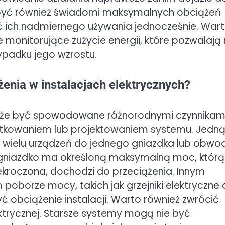
i być również świadomi maksymalnych obciążeń
ać ich nadmiernego używania jednocześnie. War
monitorujące zużycie energii, które pozwalają
ypadku jego wzrostu.
żenia w instalacjach elektrycznych?
może być spowodowane różnorodnymi czynnikami
ytkowaniem lub projektowaniem systemu. Jedną
t wielu urządzeń do jednego gniazdka lub obwo
e gniazdko ma określoną maksymalną moc, którą
ekroczona, dochodzi do przeciążenia. Innym
poborze mocy, takich jak grzejniki elektryczne 
 obciążenie instalacji. Warto również zwrócić
ektrycznej. Starsze systemy mogą nie być