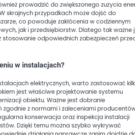
ównież prowadzić do zwiększonego zużycia energ
. W skrajnych przypadkach może dojść do
szarze, co powoduje zakłócenia w codziennym
h, jak i przedsiębiorstw. Dlatego tak ważne j
raz stosowanie odpowiednich zabezpieczeń prze
niu w instalacjach?
stalacjach elektrycznych, warto zastosować kil
okiem jest właściwe projektowanie systemu
nizacji obiektu. Ważne jest dobranie
 zgodnie z normami i zaleceniami producentó
gularna konserwacja oraz inspekcja instalacji
listów. Dzięki temu można szybko wykrywać
wiednie działania naprawcze zanim dojdzie d