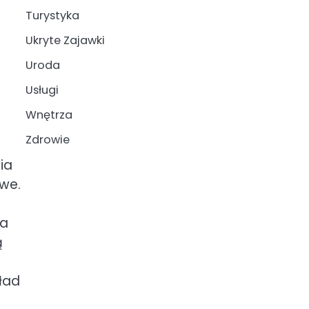
Turystyka
Ukryte Zajawki
Uroda
Usługi
Wnętrza
Zdrowie
ia
owe.
ia
ą
ład