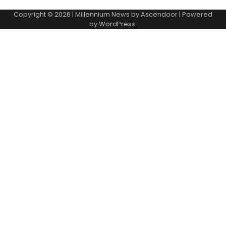
Copyright © 2026
| Millennium News by
Ascendoor
| Powered
by
WordPress
.