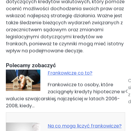
dotyczących kredytów walutowych, który pomoże
ocenić możliwości dochodzenia swoich praw oraz
wskazać najlepszą strategię działania. Ważne jest
także śledzenie bieżących wydarzeń związanych z
orzecznictwem sądowym oraz zmianami
legislacyjnymi dotyczącymi kredytów we
frankach, ponieważ te czynniki mogą mieć istotny
wpływ na podejmowane decyzje.
Polecamy zobaczyć
Frankowicze co to?
C
Nawigacja
Frankowicze to osoby, które
s
zaciągnęły kredyty hipoteczne w
wpisu
z
walucie szwajcarskiej, najczęściej w latach 2006-
d
2008, kiedy…
Na co mogą liczyć frankowicze?