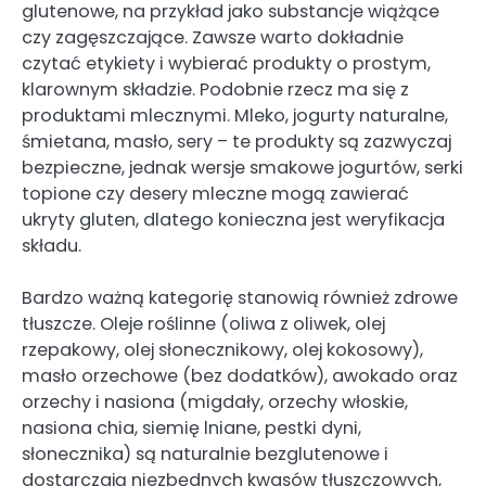
glutenowe, na przykład jako substancje wiążące
czy zagęszczające. Zawsze warto dokładnie
czytać etykiety i wybierać produkty o prostym,
klarownym składzie. Podobnie rzecz ma się z
produktami mlecznymi. Mleko, jogurty naturalne,
śmietana, masło, sery – te produkty są zazwyczaj
bezpieczne, jednak wersje smakowe jogurtów, serki
topione czy desery mleczne mogą zawierać
ukryty gluten, dlatego konieczna jest weryfikacja
składu.
Bardzo ważną kategorię stanowią również zdrowe
tłuszcze. Oleje roślinne (oliwa z oliwek, olej
rzepakowy, olej słonecznikowy, olej kokosowy),
masło orzechowe (bez dodatków), awokado oraz
orzechy i nasiona (migdały, orzechy włoskie,
nasiona chia, siemię lniane, pestki dyni,
słonecznika) są naturalnie bezglutenowe i
dostarczają niezbędnych kwasów tłuszczowych,