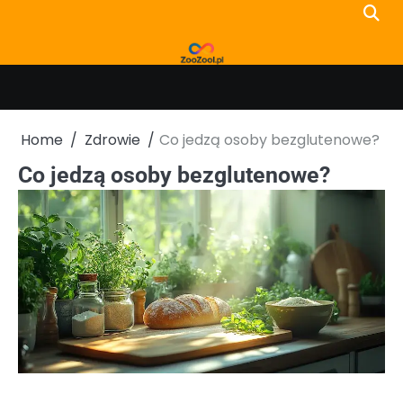
Skip
to
content
Home
Zdrowie
Co jedzą osoby bezglutenowe?
Co jedzą osoby bezglutenowe?