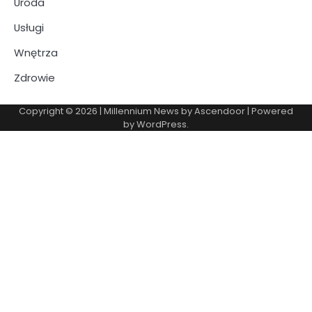
Uroda
Usługi
Wnętrza
Zdrowie
Copyright © 2026
| Millennium News by
Ascendoor
| Powered
by
WordPress
.