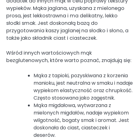
dodatek do innych mąk w celu poprawy tekstury
wypieków. Mąka jaglana, uzyskana z mielonego
prosa, jest lekkostrawna i ma delikatny, lekko
słodki smak. Jest doskonałą bazą do
przygotowania kaszy jaglanej na słodko i słono, a
także jako składnik ciast i ciasteczek.
Wśród innych wartościowych mąk
bezglutenowych, które warto poznać, znajdują się:
Mąka z tapioki, pozyskiwana z korzenia
manioku, jest neutralna w smaku i nadaje
wypiekom elastyczność oraz chrupkość.
Często stosowana jako zagęstnik.
Mąka migdałowa, wytwarzana z
mielonych migdałów, nadaje wypiekom
wilgotność, bogaty smak i aromat. Jest
doskonała do ciast, ciasteczek i
deserów.