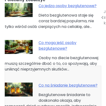
Co jedzą osoby bezglutenowe?
J
Nawigacja
Dieta bezglutenowa staje się
s
coraz bardziej popularna, nie
wpisu
k
tylko wśród osób cierpiących na celiakię, ale…
Co mogą jeść osoby
bezglutenowe?
Osoby na diecie bezglutenowej
muszą szczególnie dbać o to, co spożywają, aby
uniknąć nieprzyjemnych skutków…
Co na śniadanie bezglutenowe?
Bezglutenowe śniadanie to
doskonała okazja, aby