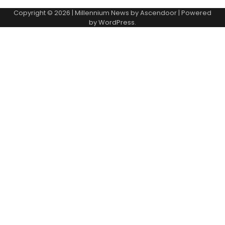
Copyright © 2026
| Millennium News by
Ascendoor
| Powered
by
WordPress
.