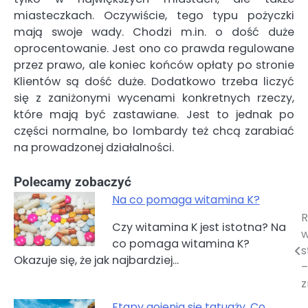
miasteczkach. Oczywiście, tego typu pożyczki
mają swoje wady. Chodzi m.in. o dość duże
oprocentowanie. Jest ono co prawda regulowane
przez prawo, ale koniec końców opłaty po stronie
Klientów są dość duże. Dodatkowo trzeba liczyć
się z zaniżonymi wycenami konkretnych rzeczy,
które mają być zastawiane. Jest to jednak po
części normalne, bo lombardy też chcą zarabiać
na prowadzonej działalności.
Polecamy zobaczyć
Na co pomaga witamina K?
R
Nawigacja
Czy witamina K jest istotna? Na
w
co pomaga witamina K?
wpisu
s
Okazuje się, że jak najbardziej…
–
z
Etapy gojenia się tatuaży. Co