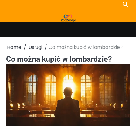
Skip
to
content
Home
Usługi
Co można kupić w lombardzie?
Co można kupić w lombardzie?