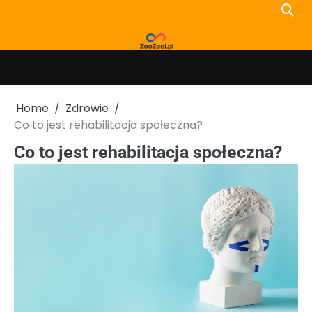
Skip
to
content
Home
Zdrowie
Co to jest rehabilitacja społeczna?
Co to jest rehabilitacja społeczna?