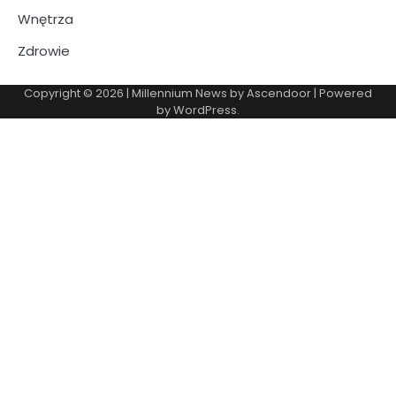
Wnętrza
Zdrowie
Copyright © 2026
| Millennium News by
Ascendoor
| Powered
by
WordPress
.