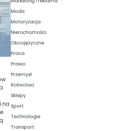
Marketing i reklama
Moda
Motoryzacja
Nieruchomości
Obcojęzyczne
Praca
Prawo
Przemysł
ów
Rolnictwo
na
Sklepy
i na
Sport
re
Technologie
ją
Transport