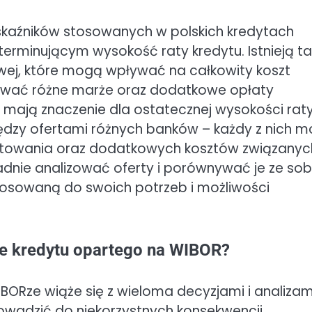
skaźników stosowanych w polskich kredytach
terminującym wysokość raty kredytu. Istnieją t
wej, które mogą wpływać na całkowity koszt
ować różne marże oraz dodatkowe opłaty
ż mają znaczenie dla ostatecznej wysokości raty
dzy ofertami różnych banków – każdy z nich m
ntowania oraz dodatkowych kosztów związanyc
adnie analizować oferty i porównywać je ze sob
tosowaną do swoich potrzeb i możliwości
ze kredytu opartego na WIBOR?
Rze wiąże się z wieloma decyzjami i analizami
wadzić do niekorzystnych konsekwencji