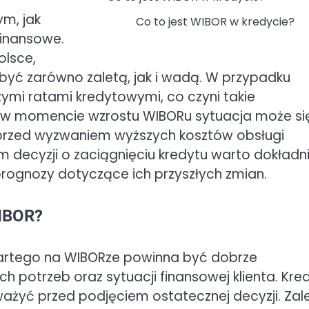
ym, jak
Co to jest WIBOR w kredycie?
finansowe.
olsce,
yć zarówno zaletą, jak i wadą. W przypadku
zymi ratami kredytowymi, co czyni takie
 w momencie wzrostu WIBORu sytuacja może si
ć przed wyzwaniem wyższych kosztów obsługi
m decyzji o zaciągnięciu kredytu warto dokładn
rognozy dotyczące ich przyszłych zmian.
WIBOR?
artego na WIBORze powinna być dobrze
 potrzeb oraz sytuacji finansowej klienta. Kre
ważyć przed podjęciem ostatecznej decyzji. Zal