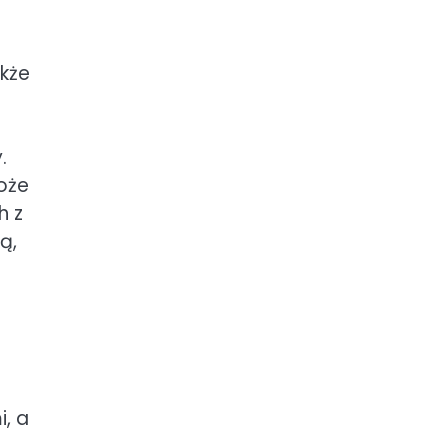
akże
.
oże
h z
ą,
, a