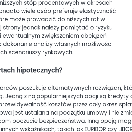
z niższych stóp procentowych w okresach
i. Ponadto wiele osób preferuje elastyczność
re może prowadzić do niższych rat w
j strony jednak należy pamiętać o ryzyku
i ewentualnym zwiększeniem obciążeń
ęc dokonanie analizy własnych możliwości
ch scenariuszy rynkowych.
ytach hipotecznych?
iorców poszukuje alternatywnych rozwiązań, kt
 Jedną z najpopularniejszych opcji są kredyty 
przewidywalność kosztów przez cały okres spła
owa jest ustalana na początku umowy i nie zmi
iorcom poczucie bezpieczeństwa. Inną opcją mo
nych wskaźnikach, takich jak EURIBOR czy LIBOR