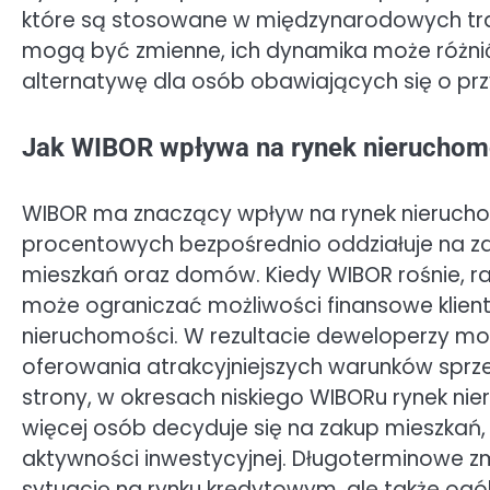
które są stosowane w międzynarodowych tran
mogą być zmienne, ich dynamika może różnić
alternatywę dla osób obawiających się o pr
Jak WIBOR wpływa na rynek nieruchom
WIBOR ma znaczący wpływ na rynek nierucho
procentowych bezpośrednio oddziałuje na 
mieszkań oraz domów. Kiedy WIBOR rośnie, ra
może ograniczać możliwości finansowe klien
nieruchomości. W rezultacie deweloperzy mo
oferowania atrakcyjniejszych warunków sprze
strony, w okresach niskiego WIBORu rynek 
więcej osób decyduje się na zakup mieszkań,
aktywności inwestycyjnej. Długoterminowe z
sytuację na rynku kredytowym, ale także ogó