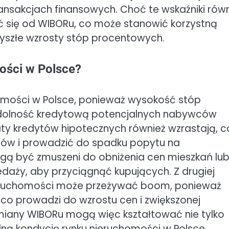
sakcjach finansowych. Choć te wskaźniki równ
 się od WIBORu, co może stanowić korzystną
zyszłe wzrosty stóp procentowych.
ości w Polsce?
mości w Polsce, ponieważ wysokość stóp
zdolność kredytową potencjalnych nabywców
ty kredytów hipotecznych również wzrastają, c
tów i prowadzić do spadku popytu na
gą być zmuszeni do obniżenia cen mieszkań lu
daży, aby przyciągnąć kupujących. Z drugiej
nieruchomości może przeżywać boom, ponieważ
 co prowadzi do wzrostu cen i zwiększonej
miany WIBORu mogą więc kształtować nie tylko
lną kondycję rynku nieruchomości w Polsce.