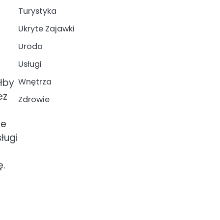
Turystyka
Ukryte Zajawki
Uroda
Usługi
Wnętrza
łby
ez
Zdrowie
ne
ługi
ę.