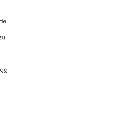
ede
zu
ągi