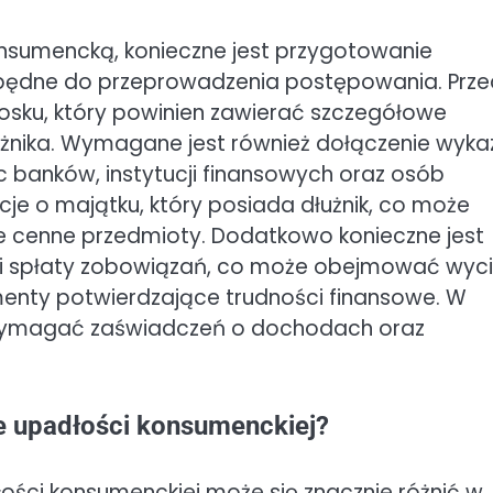
onsumencką, konieczne jest przygotowanie
będne do przeprowadzenia postępowania. Prz
osku, który powinien zawierać szczegółowe
użnika. Wymagane jest również dołączenie wyka
banków, instytucji finansowych oraz osób
je o majątku, który posiada dłużnik, co może
e cenne przedmioty. Dodatkowo konieczne jest
i spłaty zobowiązań, co może obejmować wyci
nty potwierdzające trudności finansowe. W
 wymagać zaświadczeń o dochodach oraz
e upadłości konsumenckiej?
ści konsumenckiej może się znacznie różnić w