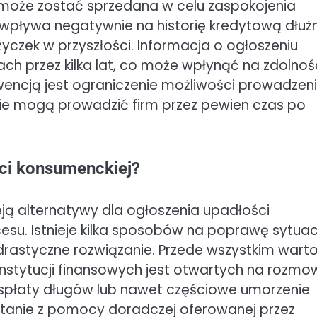
 może zostać sprzedana w celu zaspokojenia
 wpływa negatywnie na historię kredytową dłużn
yczek w przyszłości. Informacja o ogłoszeniu
rach przez kilka lat, co może wpłynąć na zdolnoś
wencją jest ograniczenie możliwości prowadzen
nie mogą prowadzić firm przez pewien czas po
ci konsumenckiej?
eją alternatywy dla ogłoszenia upadłości
esu. Istnieje kilka sposobów na poprawę sytuac
 drastyczne rozwiązanie. Przede wszystkim wart
instytucji finansowych jest otwartych na rozmow
spłaty długów lub nawet częściowe umorzenie
stanie z pomocy doradczej oferowanej przez