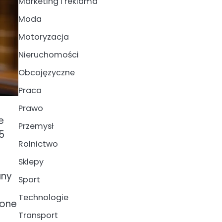
Marketing i reklama
Moda
Motoryzacja
Nieruchomości
Obcojęzyczne
Praca
Prawo
e
Przemysł
5
Rolnictwo
Sklepy
any
Sport
Technologie
lone
Transport