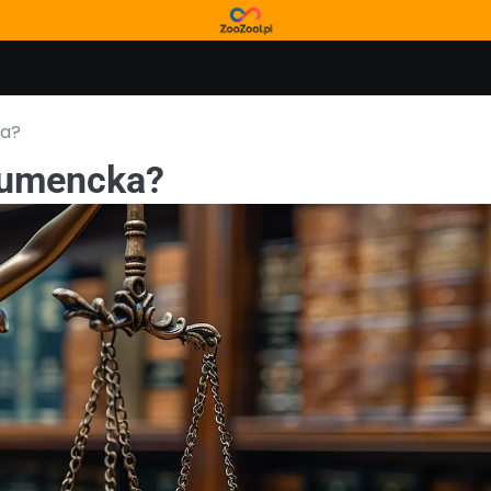
ka?
sumencka?