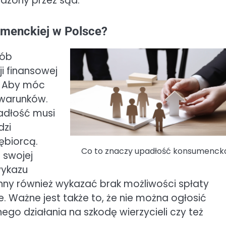
rdzony przez sąd.
umenckiej w Polsce?
sób
ji finansowej
. Aby móc
a warunków.
adłość musi
dzi
iębiorcą.
Co to znaczy upadłość konsumenck
 swojej
wykazu
ny również wykazać brak możliwości spłaty
 Ważne jest także to, że nie można ogłosić
go działania na szkodę wierzycieli czy też