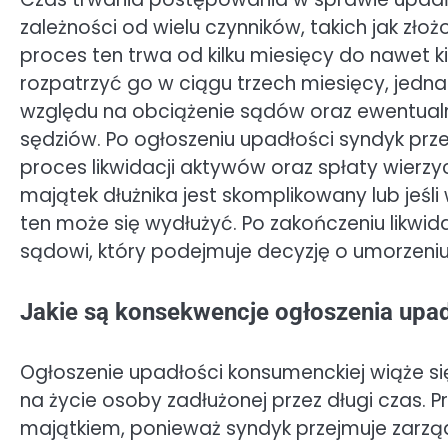
zależności od wielu czynników, takich jak zło
proces ten trwa od kilku miesięcy do nawet k
rozpatrzyć go w ciągu trzech miesięcy, jedn
względu na obciążenie sądów oraz ewentualn
sędziów. Po ogłoszeniu upadłości syndyk prz
proces likwidacji aktywów oraz spłaty wierzyci
majątek dłużnika jest skomplikowany lub jeśl
ten może się wydłużyć. Po zakończeniu likwid
sądowi, który podejmuje decyzję o umorzeni
Jakie są konsekwencje ogłoszenia upa
Ogłoszenie upadłości konsumenckiej wiąże s
na życie osoby zadłużonej przez długi czas. 
majątkiem, ponieważ syndyk przejmuje zarzą