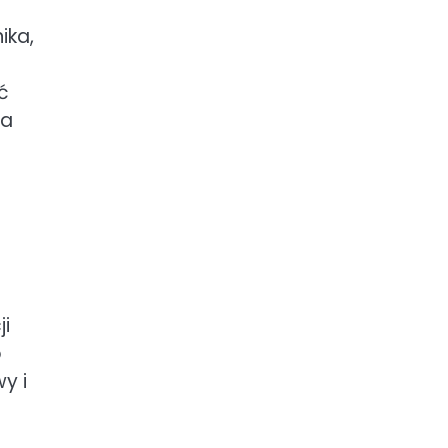
ika,
ć
ia
ji
o
y i