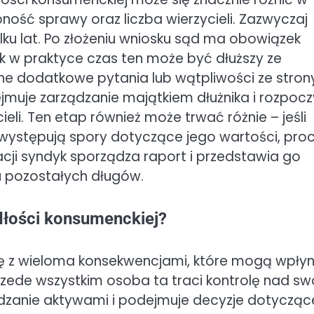
żoność sprawy oraz liczba wierzycieli. Zazwyczaj
ilku lat. Po złożeniu wniosku sąd ma obowiązek
ak w praktyce czas ten może być dłuższy ze
e dodatkowe pytania lub wątpliwości ze stron
ejmuje zarządzanie majątkiem dłużnika i rozpoc
eli. Ten etap również może trwać różnie – jeśli
i występują spory dotyczące jego wartości, pro
acji syndyk sporządza raport i przedstawia go
u pozostałych długów.
dłości konsumenckiej?
ię z wieloma konsekwencjami, które mogą wpły
Przede wszystkim osoba ta traci kontrolę nad s
dzanie aktywami i podejmuje decyzje dotycząc