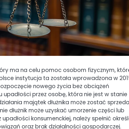
óry ma na celu pomoc osobom fizycznym, któr
W Polsce instytucja ta została wprowadzona w 201
rozpoczęcie nowego życia bez obciążeń
 upadłości przez osobę, która nie jest w stanie
ziałania majątek dłużnika może zostać sprzed
śnie dłużnik może uzyskać umorzenie części lub
 upadłości konsumenckiej, należy spełnić okreś
bowiązań oraz brak działalności gospodarczej.