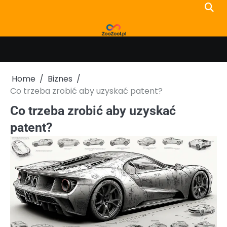
Skip
to
content
Home
Biznes
Co trzeba zrobić aby uzyskać patent?
Co trzeba zrobić aby uzyskać
patent?