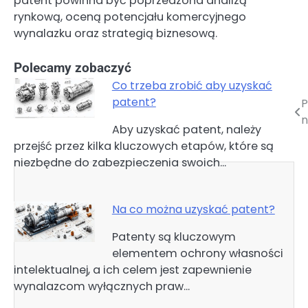
patent powinna być poprzedzona analizą
rynkową, oceną potencjału komercyjnego
wynalazku oraz strategią biznesową.
Polecamy zobaczyć
Co trzeba zrobić aby uzyskać
patent?
P
Nawigacja
n
Aby uzyskać patent, należy
wpisu
przejść przez kilka kluczowych etapów, które są
niezbędne do zabezpieczenia swoich…
Na co można uzyskać patent?
Patenty są kluczowym
elementem ochrony własności
intelektualnej, a ich celem jest zapewnienie
wynalazcom wyłącznych praw…