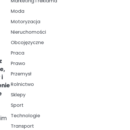
Marketing i reklama
Moda
Motoryzacja
Nieruchomości
Obcojęzyczne
Praca
z
Prawo
e,
Przemysł
 i
Rolnictwo
enie
e
Sklepy
Sport
Technologie
nim
Transport