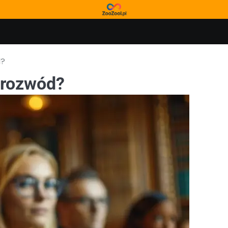
d?
ć rozwód?