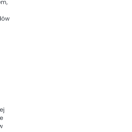
em,
odów
ej
ne
ów