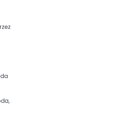
rzez
ada
oda,