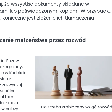
j, że wszystkie dokumenty składane w
mi lub poświadczonymi kopiami. W przypadku
onieczne jest złożenie ich tłumaczenia
ązanie małżeństwa przez rozwód
du. Pozew
yczerpujący,
ne w Kodeksie
wierał
– zazwyczaj
 wspólne
dal tam
ieszkania
Co trzeba zrobić żeby wziąć rozwó
zew należy