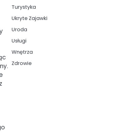
Turystyka
Ukryte Zajawki
Uroda
y
Usługi
Wnętrza
ąc
Zdrowie
ny.
e
z
go