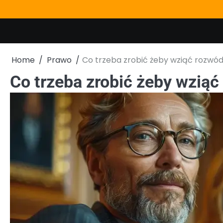
Skip
to
content
Home
Prawo
Co trzeba zrobić żeby wziąć rozwó
Co trzeba zrobić żeby wzią