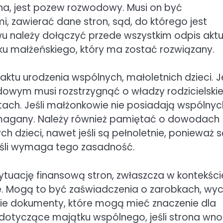
a, jest pozew rozwodowy. Musi on być
 zawierać dane stron, sąd, do którego jest
u należy dołączyć przede wszystkim odpis akt
zku małżeńskiego, który ma zostać rozwiązany.
tu urodzenia wspólnych, małoletnich dzieci. J
owym musi rozstrzygnąć o władzy rodzicielskie
tach. Jeśli małżonkowie nie posiadają wspólnyc
wymagany. Należy również pamiętać o dowodach
 dzieci, nawet jeśli są pełnoletnie, ponieważ 
jeśli wymaga tego zasadność.
uację finansową stron, zwłaszcza w kontekści
. Mogą to być zaświadczenia o zarobkach, wyc
lkie dokumenty, które mogą mieć znaczenie dla
dotyczące majątku wspólnego, jeśli strona wno