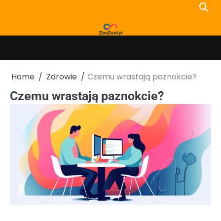
Skip
to
content
Home
Zdrowie
Czemu wrastają paznokcie?
Czemu wrastają paznokcie?