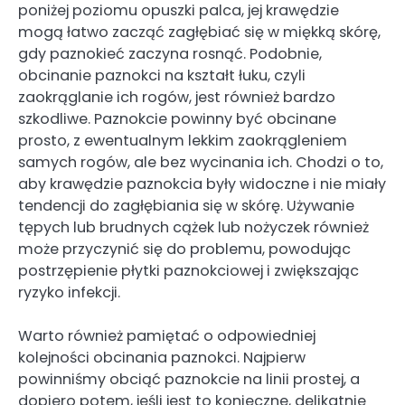
poniżej poziomu opuszki palca, jej krawędzie
mogą łatwo zacząć zagłębiać się w miękką skórę,
gdy paznokieć zaczyna rosnąć. Podobnie,
obcinanie paznokci na kształt łuku, czyli
zaokrąglanie ich rogów, jest również bardzo
szkodliwe. Paznokcie powinny być obcinane
prosto, z ewentualnym lekkim zaokrągleniem
samych rogów, ale bez wycinania ich. Chodzi o to,
aby krawędzie paznokcia były widoczne i nie miały
tendencji do zagłębiania się w skórę. Używanie
tępych lub brudnych cążek lub nożyczek również
może przyczynić się do problemu, powodując
postrzępienie płytki paznokciowej i zwiększając
ryzyko infekcji.
Warto również pamiętać o odpowiedniej
kolejności obcinania paznokci. Najpierw
powinniśmy obciąć paznokcie na linii prostej, a
dopiero potem, jeśli jest to konieczne, delikatnie