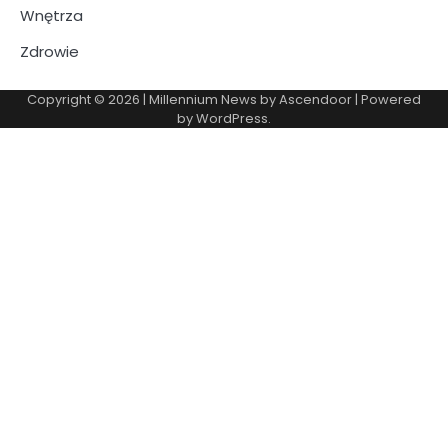
Wnętrza
Zdrowie
Copyright © 2026
| Millennium News by
Ascendoor
| Powered
by
WordPress
.