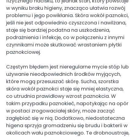
fizycznego nacisku, to jednak stan, który powstaje
w wyniku braku higieny, znacząco ułatwia rozwój
problemu i jego powikłania. Skóra wokół paznokci,
jeśli nie jest odpowiednio czyszczona i nawilżana,
staje się bardziej podatna na uszkodzenia,
podrażnienia i infekcje, co w połączeniu z innymi
czynnikami może skutkować wrastaniem płytki
paznokciowej.
Częstym błędem jest nieregularne mycie stóp lub
używanie nieodpowiednich środków myjących,
które mogą przesuszać skórę. Sucha, szorstka
skóra wokół paznokci staje się mniej elastyczna,
co utrudnia prawidłowy wzrost paznokcia. W
takim przypadku paznokieć, napotykając na opór
w postaci zrogowaciałej skóry, może zacząć
zagłębiać się w nią. Dodatkowo, niedostateczna
higena sprzyja gromadzeniu się brudu i bakterii w
okolicach wału paznokciowego. Te drobnoustroje,