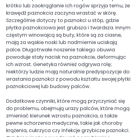
krótko lub zaokrąglanie ich rogów sprzyja temu, że
krawędź paznokcia zaczyna wrastać w skórę.
Szczególnie dotyczy to paznokci u stóp, gdzie
płytka paznokciowa jest grubsza i twardsza. Innym
częstym winowajcą są buty, które są za ciasne,
mają za wąskie noski lub nadmiernie uciskają
palce. Długotrwałe noszenie takiego obuwia
powoduje stały nacisk na paznokcie, deformując
ich wzrost. Genetyka również odgrywa rolę;
niektórzy ludzie mają naturalnie predyspozycje do
wrastania paznokci z powodu kształtu swojej płytki
paznokciowej lub budowy palców.
Dodatkowe czynniki, które mogą przyczyniać się
do problemu, obejmują urazy palców, które mogą
zmieniać kierunek wzrostu paznokcia, a także
pewne schorzenia medyczne, takie jak choroby
krążenia, cukrzyca czy infekcje grzybicze paznokci.