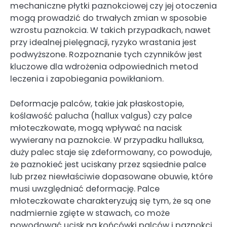
mechaniczne płytki paznokciowej czy jej otoczenia
mogą prowadzić do trwałych zmian w sposobie
wzrostu paznokcia. W takich przypadkach, nawet
przy idealnej pielęgnacji, ryzyko wrastania jest
podwyższone. Rozpoznanie tych czynników jest
kluczowe dla wdrożenia odpowiednich metod
leczenia i zapobiegania powikłaniom.
Deformacje palców, takie jak płaskostopie,
koślawość palucha (hallux valgus) czy palce
młoteczkowate, mogą wpływać na nacisk
wywierany na paznokcie. W przypadku halluksa,
duży palec staje się zdeformowany, co powoduje,
że paznokieć jest uciskany przez sąsiednie palce
lub przez niewłaściwie dopasowane obuwie, które
musi uwzględniać deformację. Palce
młoteczkowate charakteryzują się tym, że są one
nadmiernie zgięte w stawach, co może
powodować ucisk na końcówki palców i paznokci.