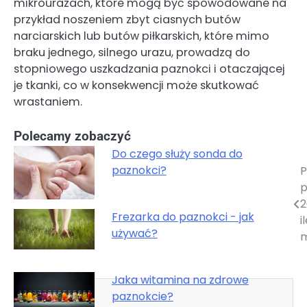
mikrourazach, które mogą być spowodowane na
przykład noszeniem zbyt ciasnych butów
narciarskich lub butów piłkarskich, które mimo
braku jednego, silnego urazu, prowadzą do
stopniowego uszkadzania paznokci i otaczającej
je tkanki, co w konsekwencji może skutkować
wrastaniem.
Polecamy zobaczyć
Do czego służy sonda do
paznokci?
P
Nawigacja
p
wpisu
2
Frezarka do paznokci - jak
i
używać?
Jaka witamina na zdrowe
paznokcie?