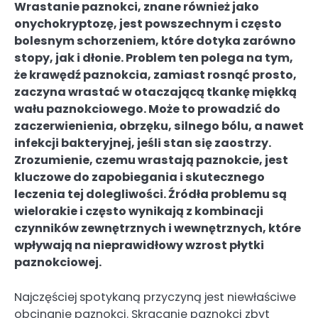
Wrastanie paznokci, znane również jako
onychokryptozę, jest powszechnym i często
bolesnym schorzeniem, które dotyka zarówno
stopy, jak i dłonie. Problem ten polega na tym,
że krawędź paznokcia, zamiast rosnąć prosto,
zaczyna wrastać w otaczającą tkankę miękką
wału paznokciowego. Może to prowadzić do
zaczerwienienia, obrzęku, silnego bólu, a nawet
infekcji bakteryjnej, jeśli stan się zaostrzy.
Zrozumienie, czemu wrastają paznokcie, jest
kluczowe do zapobiegania i skutecznego
leczenia tej dolegliwości. Źródła problemu są
wielorakie i często wynikają z kombinacji
czynników zewnętrznych i wewnętrznych, które
wpływają na nieprawidłowy wzrost płytki
paznokciowej.
Najczęściej spotykaną przyczyną jest niewłaściwe
obcinanie paznokci. Skracanie paznokci zbyt