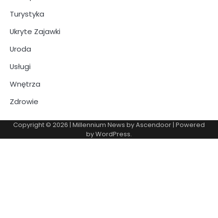
Turystyka
Ukryte Zajawki
Uroda
Usługi
Wnętrza
Zdrowie
Copyright © 2026
| Millennium News by
Ascendoor
| Powered
by
WordPress
.