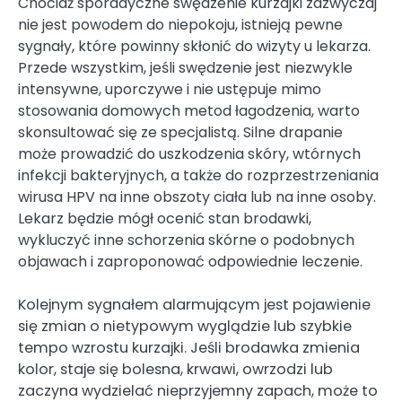
Chociaż sporadyczne swędzenie kurzajki zazwyczaj
nie jest powodem do niepokoju, istnieją pewne
sygnały, które powinny skłonić do wizyty u lekarza.
Przede wszystkim, jeśli swędzenie jest niezwykle
intensywne, uporczywe i nie ustępuje mimo
stosowania domowych metod łagodzenia, warto
skonsultować się ze specjalistą. Silne drapanie
może prowadzić do uszkodzenia skóry, wtórnych
infekcji bakteryjnych, a także do rozprzestrzeniania
wirusa HPV na inne obszoty ciała lub na inne osoby.
Lekarz będzie mógł ocenić stan brodawki,
wykluczyć inne schorzenia skórne o podobnych
objawach i zaproponować odpowiednie leczenie.
Kolejnym sygnałem alarmującym jest pojawienie
się zmian o nietypowym wyglądzie lub szybkie
tempo wzrostu kurzajki. Jeśli brodawka zmienia
kolor, staje się bolesna, krwawi, owrzodzi lub
zaczyna wydzielać nieprzyjemny zapach, może to