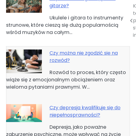
gitarze?
K
Nawigacja
t
Ukulele i gitara to instrumenty
wpisu
p
strunowe, które cieszą się dużą popularnością
s
wśród muzyków na całym…
i
Czy można nie zgodzić się na
rozwód?
Rozwód to proces, który często
wiąże się z emocjonalnym obciążeniem oraz
wieloma pytaniami prawnymi. W…
Czy depresja kwalifikuje się do
niepełnosprawności?
Depresja, jako poważne
zaburzenie psychiczne, może wpływać na życie