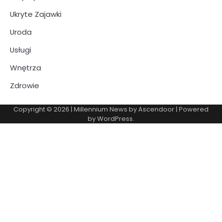
Ukryte Zajawki
Uroda
Usługi
Wnętrza
Zdrowie
Copyright © 2026
| Millennium News by
Ascendoor
| Powered
by
WordPress
.