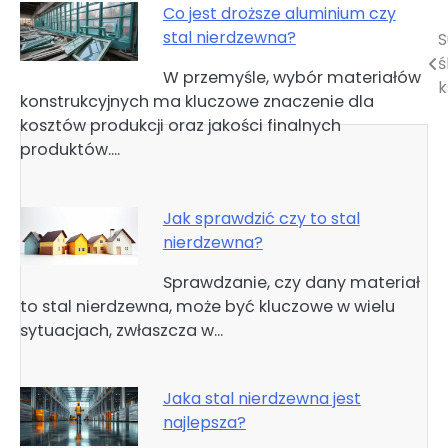
Co jest droższe aluminium czy
stal nierdzewna?
S
Nawigacja
ś
W przemyśle, wybór materiałów
wpisu
k
konstrukcyjnych ma kluczowe znaczenie dla
kosztów produkcji oraz jakości finalnych
produktów.…
Jak sprawdzić czy to stal
nierdzewna?
Sprawdzanie, czy dany materiał
to stal nierdzewna, może być kluczowe w wielu
sytuacjach, zwłaszcza w…
Jaka stal nierdzewna jest
najlepsza?