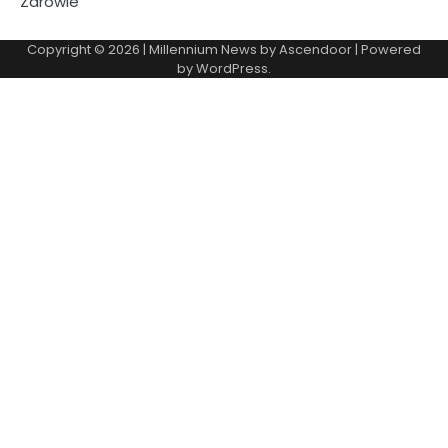
Zdrowie
Copyright © 2026
| Millennium News by
Ascendoor
| Powered
by
WordPress
.