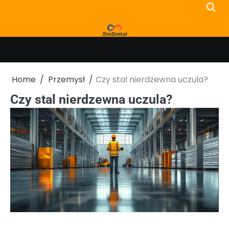
Skip
to
content
Home
Przemysł
Czy stal nierdzewna uczula?
Czy stal nierdzewna uczula?