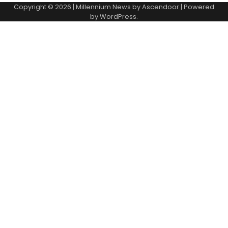
Copyright © 2026
| Millennium News by
Ascendoor
| Powered
by
WordPress
.