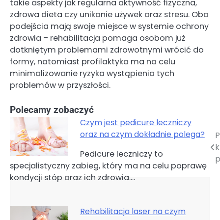
takie aspekty jak regularna aktywność fizyczna,
zdrowa dieta czy unikanie używek oraz stresu. Oba
podejścia mają swoje miejsce w systemie ochrony
zdrowia – rehabilitacja pomaga osobom już
dotkniętym problemami zdrowotnymi wrócić do
formy, natomiast profilaktyka ma na celu
minimalizowanie ryzyka wystąpienia tych
problemów w przyszłości.
Polecamy zobaczyć
Czym jest pedicure leczniczy
oraz na czym dokładnie polega?
P
Nawigacja
k
Pedicure leczniczy to
wpisu
p
specjalistyczny zabieg, który ma na celu poprawę
kondycji stóp oraz ich zdrowia.…
Rehabilitacja laser na czym