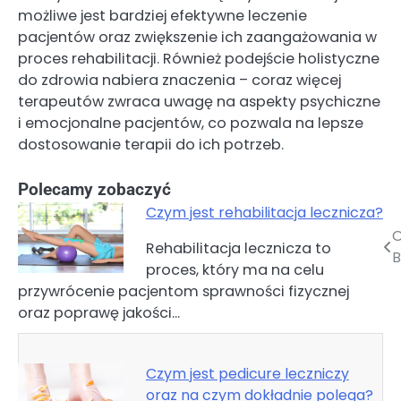
możliwe jest bardziej efektywne leczenie
pacjentów oraz zwiększenie ich zaangażowania w
proces rehabilitacji. Również podejście holistyczne
do zdrowia nabiera znaczenia – coraz więcej
terapeutów zwraca uwagę na aspekty psychiczne
i emocjonalne pacjentów, co pozwala na lepsze
dostosowanie terapii do ich potrzeb.
Polecamy zobaczyć
Czym jest rehabilitacja lecznicza?
O
Nawigacja
Rehabilitacja lecznicza to
B
proces, który ma na celu
wpisu
przywrócenie pacjentom sprawności fizycznej
oraz poprawę jakości…
Czym jest pedicure leczniczy
oraz na czym dokładnie polega?