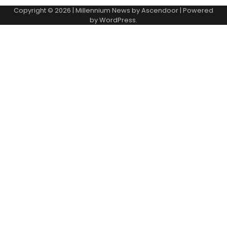
Copyright © 2026
| Millennium News by
Ascendoor
| Powered
by
WordPress
.