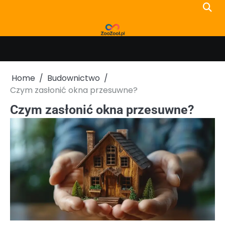
Skip
to
content
Home
Budownictwo
Czym zasłonić okna przesuwne?
Czym zasłonić okna przesuwne?