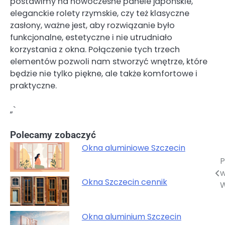
postawimy na nowoczesne panele japońskie,
eleganckie rolety rzymskie, czy też klasyczne
zasłony, ważne jest, aby rozwiązanie było
funkcjonalne, estetyczne i nie utrudniało
korzystania z okna. Połączenie tych trzech
elementów pozwoli nam stworzyć wnętrze, które
będzie nie tylko piękne, ale także komfortowe i
praktyczne.
„`
Polecamy zobaczyć
Okna aluminiowe Szczecin
P
Nawigacja
w
wpisu
Okna Szczecin cennik
W
Okna aluminium Szczecin