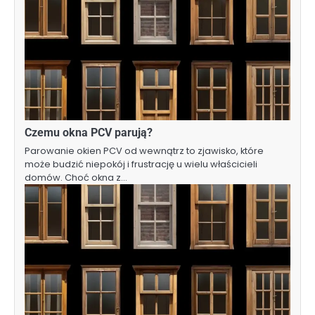
Czemu okna PCV parują?
Parowanie okien PCV od wewnątrz to zjawisko, które
może budzić niepokój i frustrację u wielu właścicieli
domów. Choć okna z…