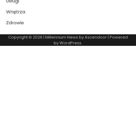
Usługi
Wnętrza
Zdrowie
Copyright © 2026
| Millennium News by
Ascendoor
| Powered
by
WordPress
.