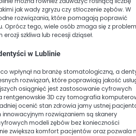
Lublinie można również zauważyć rosnącą liczbę
kimi jak wady zgryzu czy stłoczenie zębów. W
rodne rozwiązania, które pomagają poprawić
zu. Oprócz tego, wiele osób zmaga się z probl
ozji szkliwa lub recesji dziąseł.
entyści w Lublinie
ąco wpłynął na branżę stomatologiczną, a dent
zesnych rozwiązań, które poprawiają jakość usłu
jszych osiągnięć jest zastosowanie cyfrowych
ia rentgenowskie 3D czy tomografia komputero
dniej ocenić stan zdrowia jamy ustnej pacjent
ym innowacyjnym rozwiązaniem są skanery
 cyfrowych modeli zębów bez konieczności
nie zwiększa komfort pacjentów oraz pozwala 