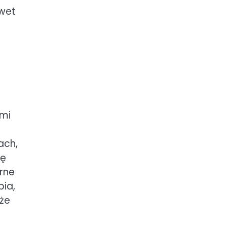
awet
ami
ach,
gę
rne
bia,
oże