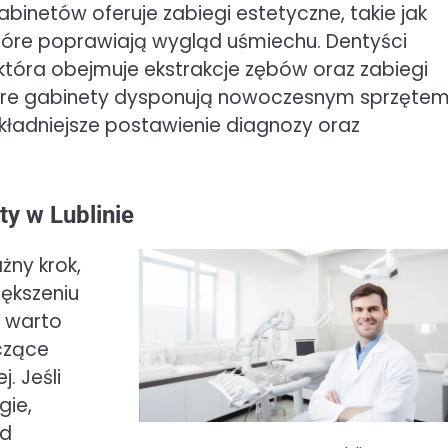
inetów oferuje zabiegi estetyczne, takie jak
tóre poprawiają wygląd uśmiechu. Dentyści
 która obejmuje ekstrakcje zębów oraz zabiegi
które gabinety dysponują nowoczesnym sprzęte
kładniejsze postawienie diagnozy oraz
ty w Lublinie
żny krok,
iększeniu
m warto
czące
. Jeśli
gie,
ed