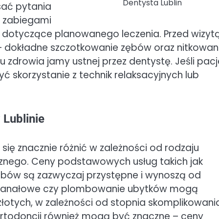
Dentysta Lublin
sać pytania
 zabiegami
a dotyczące planowanego leczenia. Przed wizyt
 – dokładne szczotkowanie zębów oraz nitkowan
zdrowia jamy ustnej przez dentystę. Jeśli pacj
ć skorzystanie z technik relaksacyjnych lub
 Lublinie
się znacznie różnić w zależności od rodzaju
znego. Ceny podstawowych usług takich jak
ębów są zazwyczaj przystępne i wynoszą od
nie kanałowe czy plombowanie ubytków mogą
 złotych, w zależności od stopnia skomplikowani
ortodoncji również mogą być znaczne – ceny