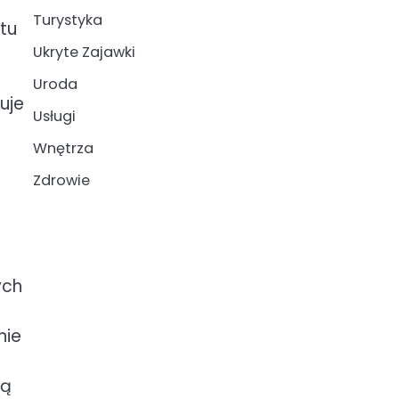
Turystyka
tu
Ukryte Zajawki
Uroda
uje
Usługi
Wnętrza
Zdrowie
ych
nie
cą