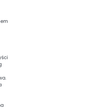
emem
yści
g
wa.
a
na