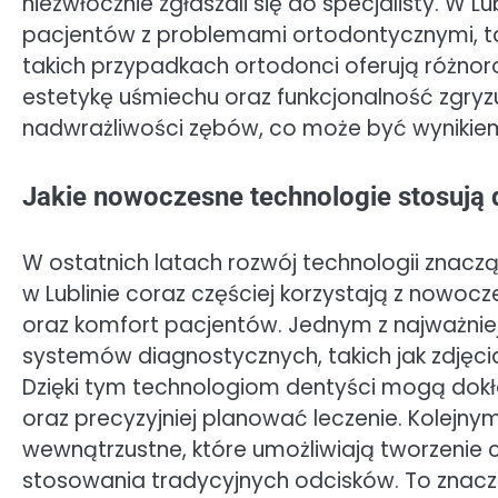
niezwłocznie zgłaszali się do specjalisty. W 
pacjentów z problemami ortodontycznymi, ta
takich przypadkach ortodonci oferują różno
estetykę uśmiechu oraz funkcjonalność zgry
nadwrażliwości zębów, co może być wynikiem er
Jakie nowoczesne technologie stosują d
W ostatnich latach rozwój technologii znacz
w Lublinie coraz częściej korzystają z nowoc
oraz komfort pacjentów. Jednym z najważnie
systemów diagnostycznych, takich jak zdjęc
Dzięki tym technologiom dentyści mogą dokła
oraz precyzyjniej planować leczenie. Kolejn
wewnątrzustne, które umożliwiają tworzenie
stosowania tradycyjnych odcisków. To znacz