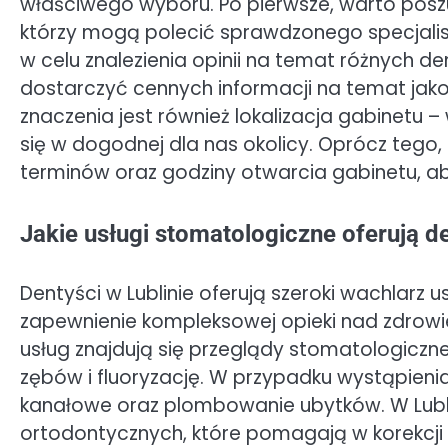
właściwego wyboru. Po pierwsze, warto posz
którzy mogą polecić sprawdzonego specjalist
w celu znalezienia opinii na temat różnych de
dostarczyć cennych informacji na temat jako
znaczenia jest również lokalizacja gabinetu 
się w dogodnej dla nas okolicy. Oprócz tego
terminów oraz godziny otwarcia gabinetu, a
Jakie usługi stomatologiczne oferują de
Dentyści w Lublinie oferują szeroki wachlarz 
zapewnienie kompleksowej opieki nad zdro
usług znajdują się przeglądy stomatologiczne
zębów i fluoryzację. W przypadku wystąpieni
kanałowe oraz plombowanie ubytków. W Lubli
ortodontycznych, które pomagają w korekcj