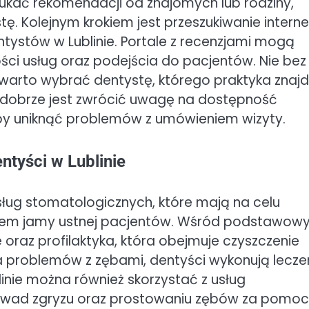
ukać rekomendacji od znajomych lub rodziny,
ę. Kolejnym krokiem jest przeszukiwanie interne
ntystów w Lublinie. Portale z recenzjami mogą
ści usług oraz podejścia do pacjentów. Nie bez
– warto wybrać dentystę, którego praktyka znajd
, dobrze jest zwrócić uwagę na dostępność
by uniknąć problemów z umówieniem wizyty.
ntyści w Lublinie
usług stomatologicznych, które mają na celu
wiem jamy ustnej pacjentów. Wśród podstawow
 oraz profilaktyka, która obejmuje czyszczenie
a problemów z zębami, dentyści wykonują lecze
nie można również skorzystać z usług
i wad zgryzu oraz prostowaniu zębów za pomo