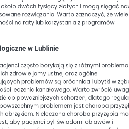
 około dwóch tysięcy złotych i mogą sięgać n
nsowane rozwiązania. Warto zaznaczyć, że wiele
ności na raty lub korzystania z programów
logiczne w Lublinie
pacjenci często borykają się z różnymi problem
ch zdrowie jamy ustnej oraz ogólne
jących problemów są próchnica i ubytki w zęb
ności leczenia kanałowego. Warto zwrócić uwa
ić do poważniejszych schorzeń, dlatego regula
nym powszechnym problemem jest choroba przyzę
ich obrzękiem. Nieleczona choroba przyzębia m
st, aby pacjenci byli świadomi objawów i