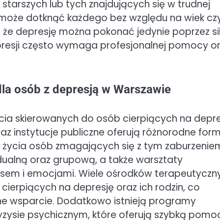
 starszych lub tych znajdujących się w trudnej
a może dotknąć każdego bez względu na wiek cz
 że depresję można pokonać jedynie poprzez si
epresji często wymaga profesjonalnej pomocy o
dla osób z depresją w Warszawie
ia skierowanych do osób cierpiących na depre
raz instytucje publiczne oferują różnorodne for
 życia osób zmagających się z tym zaburzenie
dualną oraz grupową, a także warsztaty
esem i emocjami. Wiele ośrodków terapeutyczn
cierpiących na depresję oraz ich rodzin, co
e wsparcie. Dodatkowo istnieją programy
ryzysie psychicznym, które oferują szybką pomo