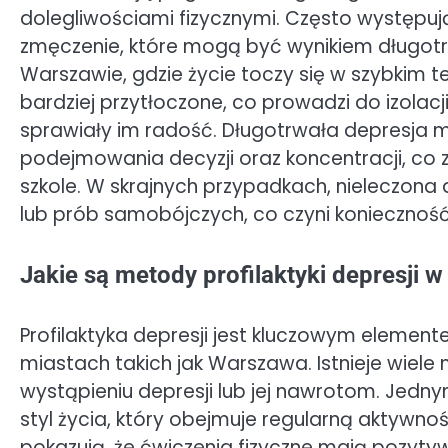
dolegliwościami fizycznymi. Często występu
zmęczenie, które mogą być wynikiem długotr
Warszawie, gdzie życie toczy się w szybkim 
bardziej przytłoczone, co prowadzi do izolacji
sprawiały im radość. Długotrwała depresja 
podejmowania decyzji oraz koncentracji, co
szkole. W skrajnych przypadkach, nieleczon
lub prób samobójczych, co czyni konieczność
Jakie są metody profilaktyki depresji w
Profilaktyka depresji jest kluczowym elemen
miastach takich jak Warszawa. Istnieje wie
wystąpieniu depresji lub jej nawrotom. Jedn
styl życia, który obejmuje regularną aktywn
pokazują, że ćwiczenia fizyczne mają pozyt