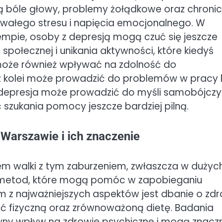
ją bóle głowy, problemy żołądkowe oraz chroni
wałego stresu i napięcia emocjonalnego. W
tempie, osoby z depresją mogą czuć się jeszcze
 społecznej i unikania aktywności, które kiedyś
może również wpływać na zdolność do
 z kolei może prowadzić do problemów w pracy 
a depresja może prowadzić do myśli samobójcz
 szukania pomocy jeszcze bardziej pilną.
 Warszawie i ich znaczenie
tem walki z tym zaburzeniem, zwłaszcza w dużyc
le metod, które mogą pomóc w zapobieganiu
ym z najważniejszych aspektów jest dbanie o zd
ość fizyczną oraz zrównoważoną dietę. Badania
ywny wpływ na zdrowie psychiczne i mogą znacz