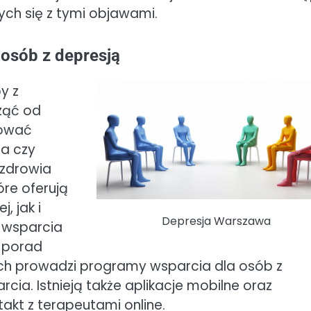
ch się z tymi objawami.
osób z depresją
y z
ząć od
rować
ra czy
 zdrowia
óre oferują
, jak i
Depresja Warszawa
i wsparcia
ą porad
ych prowadzi programy wsparcia dla osób z
cia. Istnieją także aplikacje mobilne oraz
takt z terapeutami online.