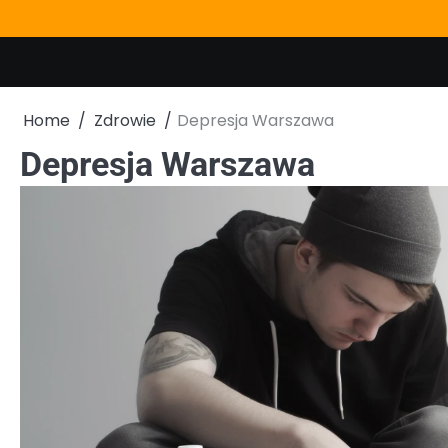
Skip
to
content
Home
Zdrowie
Depresja Warszawa
Depresja Warszawa