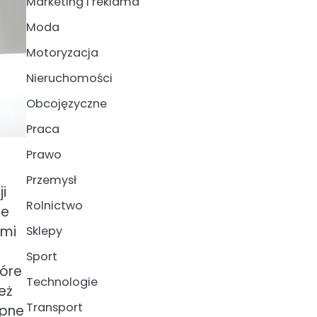
Marketing i reklama
Moda
Motoryzacja
Nieruchomości
Obcojęzyczne
Praca
Prawo
Przemysł
i
Rolnictwo
ce
ymi
Sklepy
Sport
tóre
Technologie
eż
Transport
ępne