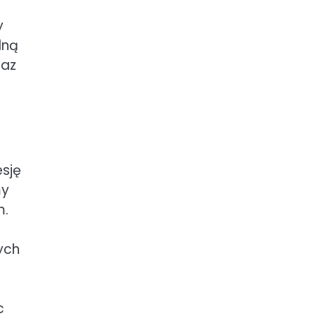
y
lną
raz
sję
my
m.
ych
c