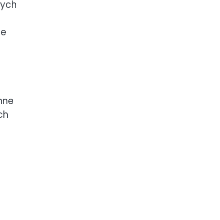
nych
ne
nne
ch