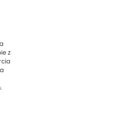
na
ie z
rcia
na
.