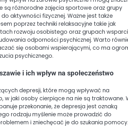
 są różnorodne zajęcia sportowe oraz grupy
o aktywności fizycznej. Ważne jest także
esem poprzez techniki relaksacyjne takie jak
atach rozwoju osobistego oraz grupach wsparc
budowania odporności psychicznej. Warto równi
otaczać się osobami wspierającymi, co ma ogr
ucia psychicznego.
rszawie i ich wpływ na społeczeństwo
czących depresji, które mogą wpływać na
, w jaki osoby cierpiące na nie są traktowane.
panuje przekonanie, że depresja jest oznaką
 Tego rodzaju myślenie może prowadzić do
problemem i zniechęcać je do szukania pomocy