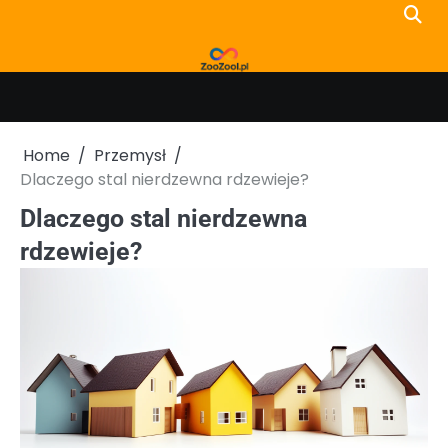
Skip
to
content
Home
Przemysł
Dlaczego stal nierdzewna rdzewieje?
Dlaczego stal nierdzewna
rdzewieje?