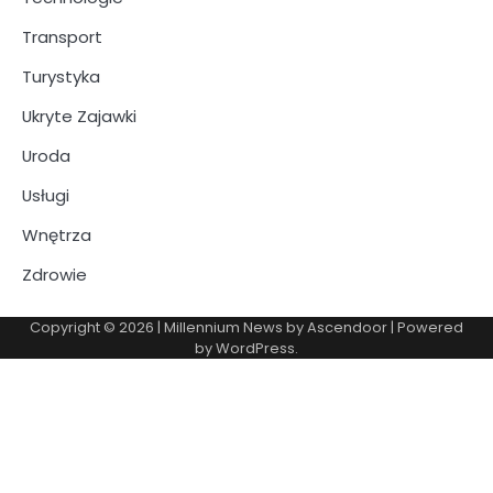
Transport
Turystyka
Ukryte Zajawki
Uroda
Usługi
Wnętrza
Zdrowie
Copyright © 2026
| Millennium News by
Ascendoor
| Powered
by
WordPress
.