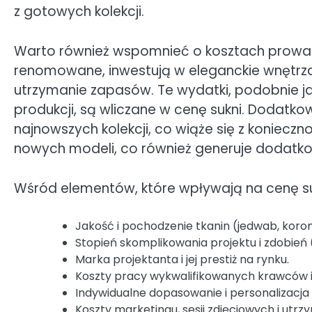
z gotowych kolekcji.
Warto również wspomnieć o kosztach prowadz
renomowane, inwestują w eleganckie wnętrza, 
utrzymanie zapasów. Te wydatki, podobnie ja
produkcji, są wliczane w cenę sukni. Dodatko
najnowszych kolekcji, co wiąże się z koniec
nowych modeli, co również generuje dodatko
Wśród elementów, które wpływają na cenę suk
Jakość i pochodzenie tkanin (jedwab, koronki
Stopień skomplikowania projektu i zdobień (r
Marka projektanta i jej prestiż na rynku.
Koszty pracy wykwalifikowanych krawców i
Indywidualne dopasowanie i personalizacja 
Koszty marketingu, sesji zdjęciowych i utrz