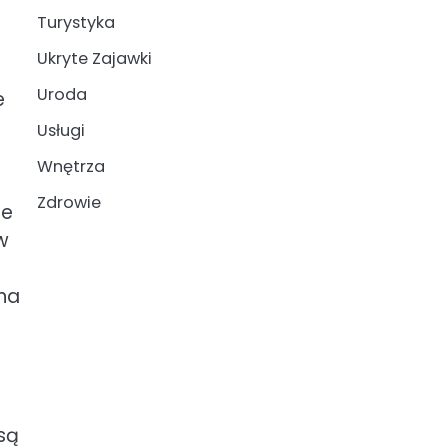
Turystyka
Ukryte Zajawki
Uroda
e
Usługi
Wnętrza
Zdrowie
ie
w
ona
są