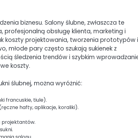
enia biznesu. Salony ślubne, zwłaszcza te
profesjonalną obsługę klienta, marketing i
k koszty projektowania, tworzenia prototypów 
wo, młode pary często szukają sukienek z
znością śledzenia trendów i szybkim wprowadzan
we koszty.
ni ślubnej, można wyróżnić:
 francuskie, tiule).
ęczne hafty, aplikacje, koraliki).
 projektantów.
sukni.
ymania salonu.