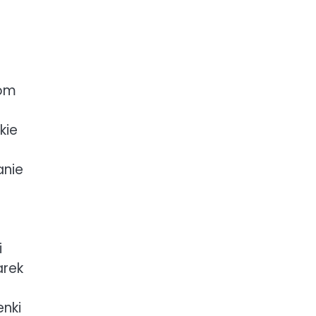
dom
kie
anie
i
arek
enki