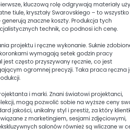
ierwsze, kluczową rolę odgrywają materiały uż
atne tiule, kryształy Swarovskiego – to wszystko
 generują znaczne koszty. Produkcja tych
alistycznych technik, co podnosi ich cenę.
ia projektu i ręczne wykonanie. Suknie zdobion
zy koronkami wymagają setek godzin pracy
 jest często przyszywany ręcznie, co jest
jącym ogromnej precyzji. Taka praca ręczna j
dukcji.
ektanta i marki. Znani światowi projektanci,
olekcji, mogą pozwolić sobie na wyższe ceny sw
 jakości, unikalny styl i prestiż, za który klient
wiązane z marketingiem, sesjami zdjęciowymi,
ekskluzywnych salonów również są wliczane w c