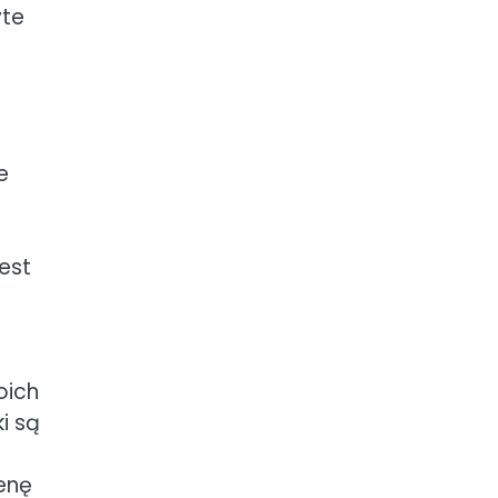
yte
e
est
oich
ki są
enę