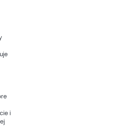
y
uje
óre
ie i
ej