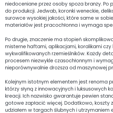
niedoceniane przez osoby spoza branży. Po p
do produkcji. Jedwab, koronki weneckie, delik
surowce wysokiej jakości, które same w sobie
materiałów jest pracochłonna i wymaga specj
Po drugie, znaczenie ma stopień skomplikowan
misterne haftami, aplikacjami, koralikami c
wykwalifikowanych rzemieślników. Każdy detal
procesem niezwykle czasochłonnym i wymaga
nieporównywalnie droższa od maszynowej pro
Kolejnym istotnym elementem jest renoma proj
którzy słyną z innowacyjnych i luksusowych k
kreacji. Ich nazwisko gwarantuje pewien standard
gotowe zapłacić więcej. Dodatkowo, koszty z
udziałem w targach ślubnych i utrzymaniem 