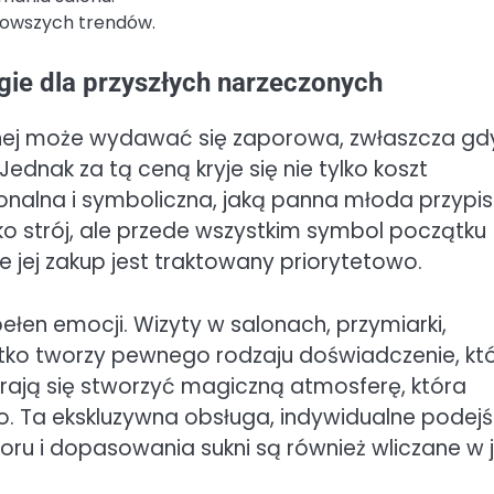
nowszych trendów.
ogie dla przyszłych narzeczonych
ubnej może wydawać się zaporowa, zwłaszcza gd
dnak za tą ceną kryje się nie tylko koszt
onalna i symboliczna, jaką panna młoda przypis
ylko strój, ale przede wszystkim symbol początku
e jej zakup jest traktowany priorytetowo.
pełen emocji. Wizyty w salonach, przymiarki,
stko tworzy pewnego rodzaju doświadczenie, kt
rają się stworzyć magiczną atmosferę, która
o. Ta ekskluzywna obsługa, indywidualne podejśc
u i dopasowania sukni są również wliczane w j