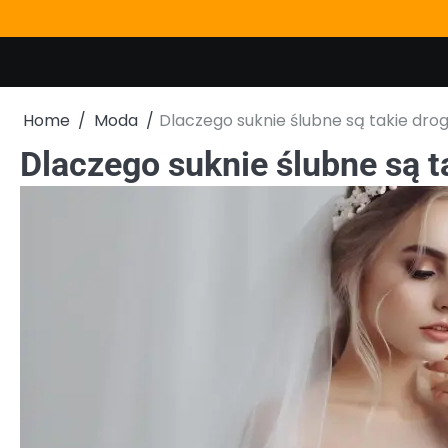
Skip
to
content
Home
Moda
Dlaczego suknie ślubne są takie drog
Dlaczego suknie ślubne są t