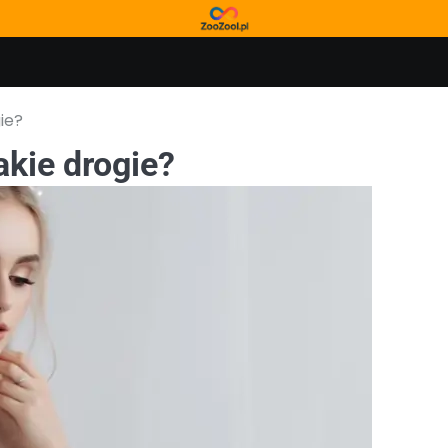
ie?
akie drogie?