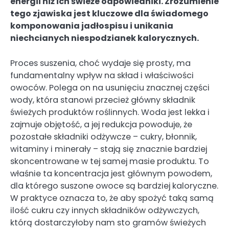
energii niż ich świeże odpowiedniki. Zrozumienie
tego zjawiska jest kluczowe dla świadomego
komponowania jadłospisu i unikania
niechcianych niespodzianek kalorycznych.
Proces suszenia, choć wydaje się prosty, ma
fundamentalny wpływ na skład i właściwości
owoców. Polega on na usunięciu znacznej części
wody, która stanowi przecież główny składnik
świeżych produktów roślinnych. Woda jest lekka i
zajmuje objętość, a jej redukcja powoduje, że
pozostałe składniki odżywcze – cukry, błonnik,
witaminy i minerały – stają się znacznie bardziej
skoncentrowane w tej samej masie produktu. To
właśnie ta koncentracja jest głównym powodem,
dla którego suszone owoce są bardziej kaloryczne.
W praktyce oznacza to, że aby spożyć taką samą
ilość cukru czy innych składników odżywczych,
którą dostarczyłoby nam sto gramów świeżych