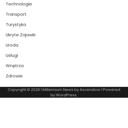
Technologie
Transport
Turystyka
Ukryte Zajawki
Uroda
Usługi
Wnętrza
Zdrowie
Copyright © 2026
| Millennium News by
Ascendoor
| Powered
by
WordPress
.