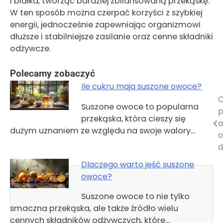
i białka, tworząc bardziej zbilansowaną przekąskę.
W ten sposób można czerpać korzyści z szybkiej
energii, jednocześnie zapewniając organizmowi
dłuższe i stabilniejsze zasilanie oraz cenne składniki
odżywcze.
Polecamy zobaczyć
Ile cukru maja suszone owoce?
C
Nawigacja
Suszone owoce to popularna
p
przekąska, która cieszy się
wpisu
a
dużym uznaniem ze względu na swoje walory…
o
d
Dlaczego warto jeść suszone
owoce?
Suszone owoce to nie tylko
smaczna przekąska, ale także źródło wielu
cennych składników odżywczych, które…