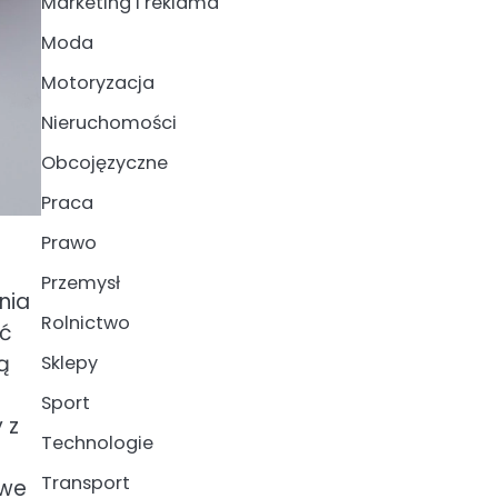
Marketing i reklama
Moda
Motoryzacja
Nieruchomości
Obcojęzyczne
Praca
Prawo
Przemysł
nia
Rolnictwo
ać
ą
Sklepy
Sport
 z
Technologie
Transport
owe