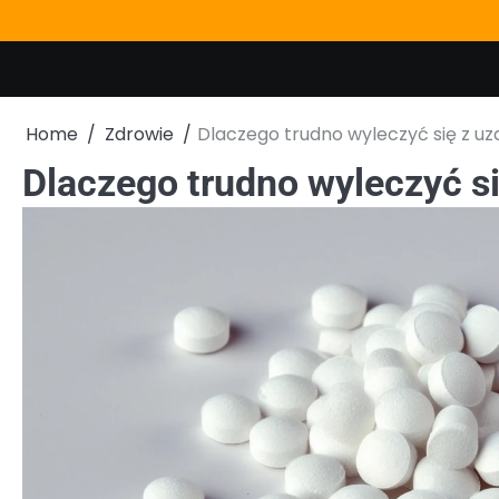
Skip
to
content
Home
Zdrowie
Dlaczego trudno wyleczyć się z uz
Dlaczego trudno wyleczyć si