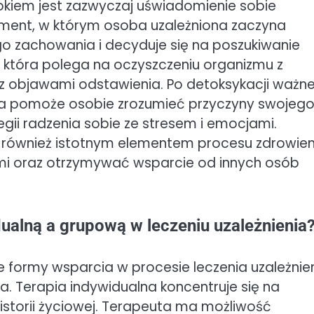
rokiem jest zazwyczaj uświadomienie sobie
oment, w którym osoba uzależniona zaczyna
 zachowania i decyduje się na poszukiwanie
 która polega na oczyszczeniu organizmu z
e z objawami odstawienia. Po detoksykacji ważn
tóra pomoże osobie zrozumieć przyczyny swojeg
egii radzenia sobie ze stresem i emocjami.
również istotnym elementem procesu zdrowien
mi oraz otrzymywać wsparcie od innych osób
dualną a grupową w leczeniu uzależnienia
 formy wsparcia w procesie leczenia uzależnien
ia. Terapia indywidualna koncentruje się na
storii życiowej. Terapeuta ma możliwość