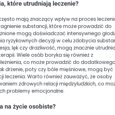
a, które utrudniają leczenie?
często mają znaczący wpływ na proces leczeni
ragnienie substancji, które może prowadzić do
eżnione mogą doświadczać intensywnego głodu
a ryzykownych decyzji w celu zdobycia substan
esja, lęk czy drażliwość, mogą znacznie utrudni
rapii. Wiele osób boryka się również z
ależnienia, co może prowadzić do dodatkoweg
e jak drżenie, poty czy bóle mięśniowe, mogą być
cji leczenia. Warto również zauważyć, że osoby
waniem zdrowych relacji międzyludzkich, co mo
 ich problemy emocjonalne.
a na życie osobiste?