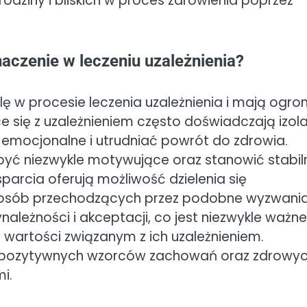
odziny i bliskich w proces zdrowienia poprzez
aczenie w leczeniu uzależnienia?
lę w procesie leczenia uzależnienia i mają ogr
 się z uzależnieniem często doświadczają izola
 emocjonalne i utrudniać powrót do zdrowia.
 być niezwykle motywujące oraz stanowić stabil
arcia oferują możliwość dzielenia się
h osób przechodzących przez podobne wyzwania
leżności i akceptacji, co jest niezwykle ważne
wartości związanym z ich uzależnieniem.
ć pozytywnych wzorców zachowań oraz zdrowy
i.