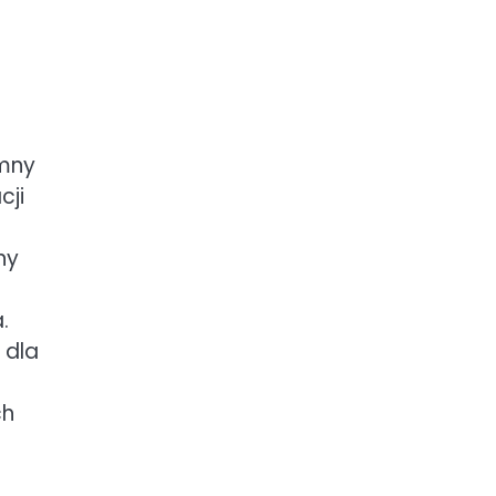
omny
cji
ny
.
 dla
ch