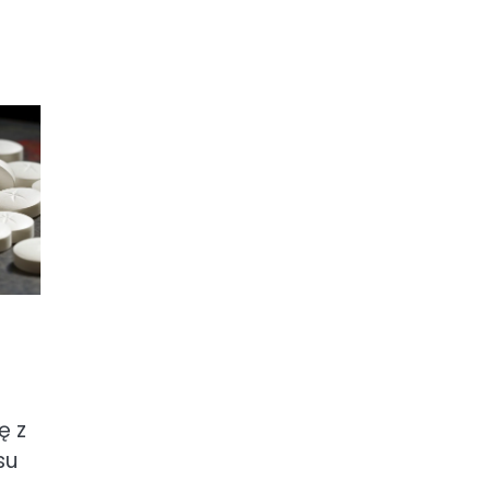
ę z
su