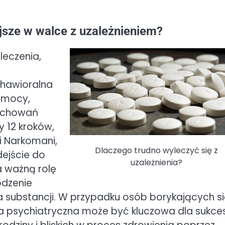
jsze w walce z uzależnieniem?
leczenia,
ehawioralna
pomocy,
zachowań
 12 kroków,
i Narkomani,
Dlaczego trudno wyleczyć się z
ejście do
uzależnienia?
 ważną rolę
odzenie
 substancji. W przypadku osób borykających si
a psychiatryczna może być kluczowa dla sukce