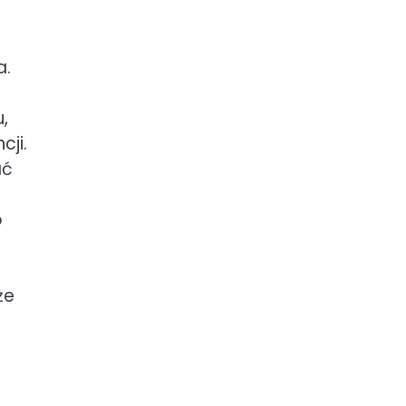
a.
,
cji.
ać
o
że