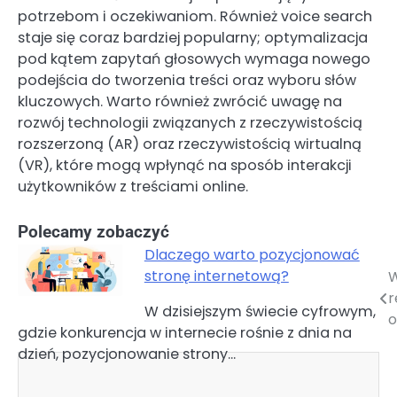
potrzebom i oczekiwaniom. Również voice search
staje się coraz bardziej popularny; optymalizacja
pod kątem zapytań głosowych wymaga nowego
podejścia do tworzenia treści oraz wyboru słów
kluczowych. Warto również zwrócić uwagę na
rozwój technologii związanych z rzeczywistością
rozszerzoną (AR) oraz rzeczywistością wirtualną
(VR), które mogą wpłynąć na sposób interakcji
użytkowników z treściami online.
Polecamy zobaczyć
Dlaczego warto pozycjonować
stronę internetową?
W
Nawigacja
r
W dzisiejszym świecie cyfrowym,
wpisu
o
gdzie konkurencja w internecie rośnie z dnia na
dzień, pozycjonowanie strony…