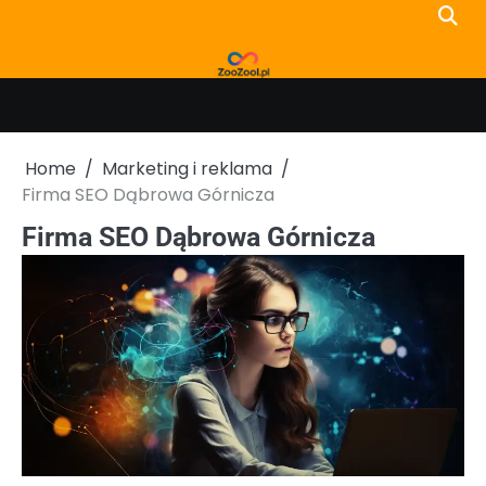
Skip
to
content
Home
Marketing i reklama
Firma SEO Dąbrowa Górnicza
Firma SEO Dąbrowa Górnicza