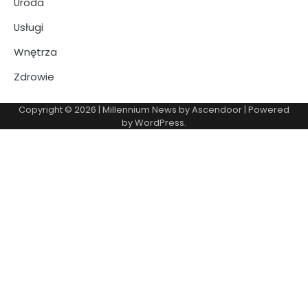
Uroda
Usługi
Wnętrza
Zdrowie
Copyright © 2026
| Millennium News by
Ascendoor
| Powered
by
WordPress
.