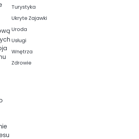
e
Turystyka
Ukryte Zajawki
Uroda
lową
wych
Usługi
oja
Wnętrza
mu
Zdrowie
o
nie
cesu