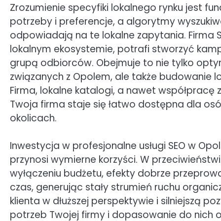
Zrozumienie specyfiki lokalnego rynku jest fu
potrzeby i preferencje, a algorytmy wyszukiwa
odpowiadają na te lokalne zapytania. Firma
lokalnym ekosystemie, potrafi stworzyć kamp
grupą odbiorców. Obejmuje to nie tylko opt
związanych z Opolem, ale także budowanie lo
Firma, lokalne katalogi, a nawet współpracę 
Twoja firma staje się łatwo dostępna dla os
okolicach.
Inwestycja w profesjonalne usługi SEO w Opo
przynosi wymierne korzyści. W przeciwieństwi
wyłączeniu budżetu, efekty dobrze przeprowa
czas, generując stały strumień ruchu organi
klienta w dłuższej perspektywie i silniejszą p
potrzeb Twojej firmy i dopasowanie do nich 