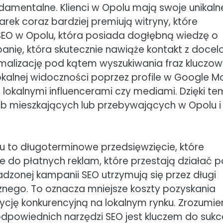
ndamentalne. Klienci w Opolu mają swoje unikaln
rek coraz bardziej premiują witryny, które
 SEO w Opolu, która posiada dogłębną wiedzę o
anię, która skutecznie nawiąże kontakt z doce
ymalizację pod kątem wyszukiwania fraz kluczo
kalnej widoczności poprzez profile w Google M
z lokalnymi influencerami czy mediami. Dzięki te
ób mieszkających lub przebywających w Opolu i
lu to długoterminowe przedsięwzięcie, które
e do płatnych reklam, które przestają działać p
dzonej kampanii SEO utrzymują się przez długi
cznego. To oznacza mniejsze koszty pozyskania
ozycję konkurencyjną na lokalnym rynku. Zrozumie
odpowiednich narzędzi SEO jest kluczem do suk