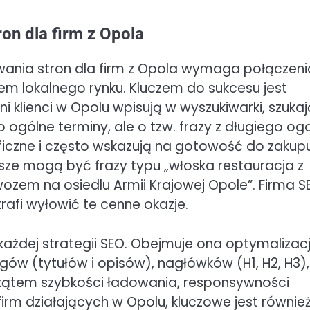
on dla firm z Opola
wania stron dla firm z Opola wymaga połączeni
m lokalnego rynku. Kluczem do sukcesu jest
ni klienci w Opolu wpisują w wyszukiwarki, szuka
o ogólne terminy, ale o tzw. frazy z długiego o
yficzne i często wskazują na gotowość do zakupu
psze mogą być frazy typu „włoska restauracja z
ozem na osiedlu Armii Krajowej Opole”. Firma S
rafi wyłowić te cenne okazje.
żdej strategii SEO. Obejmuje ona optymalizac
agów (tytułów i opisów), nagłówków (H1, H2, H3),
 kątem szybkości ładowania, responsywności
 firm działających w Opolu, kluczowe jest równie