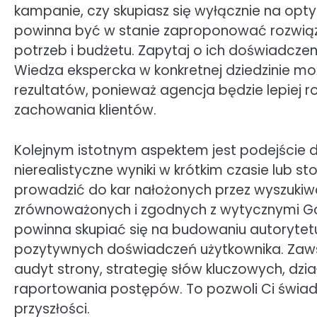
kampanie, czy skupiasz się wyłącznie na opt
powinna być w stanie zaproponować rozwią
potrzeb i budżetu. Zapytaj o ich doświadcze
Wiedza ekspercka w konkretnej dziedzinie m
rezultatów, ponieważ agencja będzie lepiej r
zachowania klientów.
Kolejnym istotnym aspektem jest podejście do 
nierealistyczne wyniki w krótkim czasie lub st
prowadzić do kar nałożonych przez wyszukiwa
zrównoważonych i zgodnych z wytycznymi Go
powinna skupiać się na budowaniu autorytetu 
pozytywnych doświadczeń użytkownika. Zaws
audyt strony, strategię słów kluczowych, dzi
raportowania postępów. To pozwoli Ci świad
przyszłości.