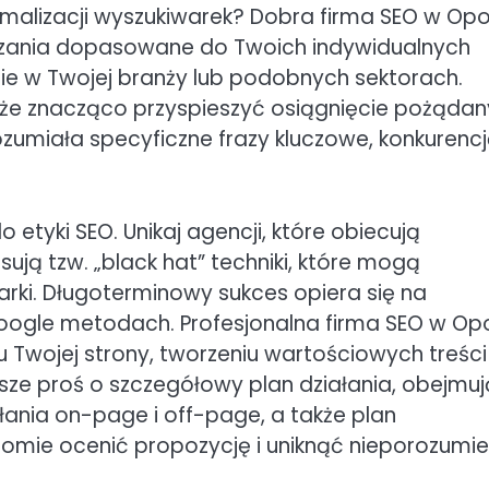
ymalizacji wyszukiwarek? Dobra firma SEO w Opo
zania dopasowane do Twoich indywidualnych
nie w Twojej branży lub podobnych sektorach.
oże znacząco przyspieszyć osiągnięcie pożąda
ozumiała specyficzne frazy kluczowe, konkurencję
etyki SEO. Unikaj agencji, które obiecują
osują tzw. „black hat” techniki, które mogą
rki. Długoterminowy sukces opiera się na
ogle metodach. Profesjonalna firma SEO w Op
Twojej strony, tworzeniu wartościowych treści 
ze proś o szczegółowy plan działania, obejmu
ałania on-page i off-page, a także plan
omie ocenić propozycję i uniknąć nieporozumi