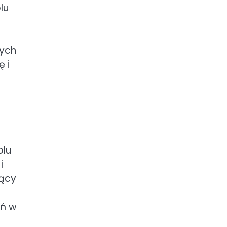
lu
nych
 i
olu
i
jący
eń w