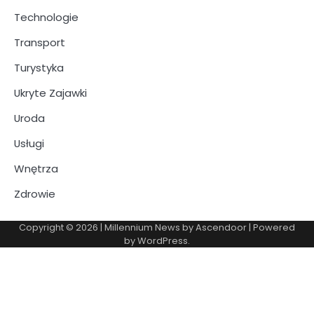
Technologie
Transport
Turystyka
Ukryte Zajawki
Uroda
Usługi
Wnętrza
Zdrowie
Copyright © 2026
| Millennium News by
Ascendoor
| Powered
by
WordPress
.