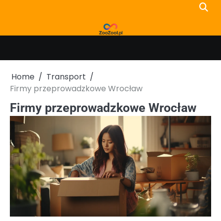
Skip
to
content
Home
Transport
Firmy przeprowadzkowe Wrocław
Firmy przeprowadzkowe Wrocław