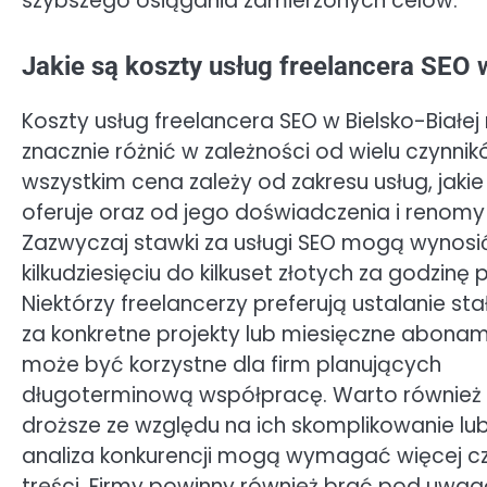
szybszego osiągania zamierzonych celów.
Jakie są koszty usług freelancera SEO w
Koszty usług freelancera SEO w Bielsko-Białe
znacznie różnić w zależności od wielu czynnik
wszystkim cena zależy od zakresu usług, jakie
oferuje oraz od jego doświadczenia i renomy 
Zazwyczaj stawki za usługi SEO mogą wynosi
kilkudziesięciu do kilkuset złotych za godzinę 
Niektórzy freelancerzy preferują ustalanie st
za konkretne projekty lub miesięczne abonam
może być korzystne dla firm planujących
długoterminową współpracę. Warto również z
droższe ze względu na ich skomplikowanie lu
analiza konkurencji mogą wymagać więcej c
treści. Firmy powinny również brać pod uwa