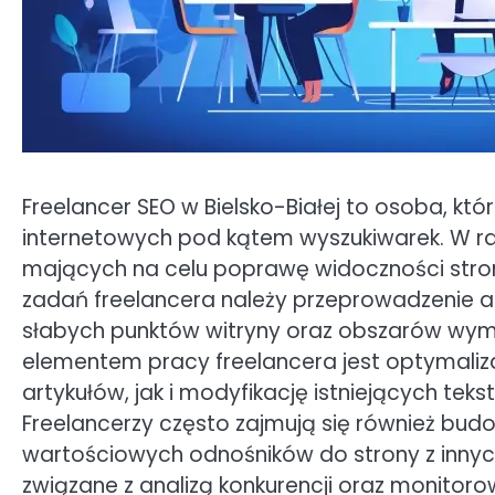
Freelancer SEO w Bielsko-Białej to osoba, któr
internetowych pod kątem wyszukiwarek. W ra
mających na celu poprawę widoczności stron
zadań freelancera należy przeprowadzenie au
słabych punktów witryny oraz obszarów wy
elementem pracy freelancera jest optymaliz
artykułów, jak i modyfikację istniejących teks
Freelancerzy często zajmują się również bud
wartościowych odnośników do strony z innyc
związane z analizą konkurencji oraz monitor