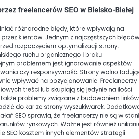
przez freelancerów SEO w Bielsko-Białej
łniać różnorodne błędy, które wpływają na
e przez klientów. Jednym z najczęstszych błędó
przed rozpoczęciem optymalizacji strony.
skiego ruchu organicznego i braku
lejnym problemem jest ignorowanie aspektów
dowania czy responsywność. Strony wolno ładuj
wnie wpływać na pozycjonowanie. Freelancerzy
wych treści lub skupiają się jedynie na ilości
ię także problemy związane z budowaniem linków
dzić do kar ze strony wyszukiwarek. Dodatkow
łań SEO sprawia, że freelancerzy nie są w stan
arunków rynkowych. Ważne jest również unikani
ie SEO kosztem innych elementów strategii