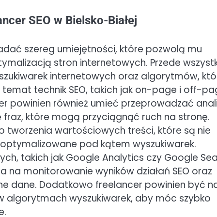
ancer SEO w Bielsko-Białej
iadać szereg umiejętności, które pozwolą mu
tymalizacją stron internetowych. Przede wszyst
yszukiwarek internetowych oraz algorytmów, któ
temat technik SEO, takich jak on-page i off-pa
cer powinien również umieć przeprowadzać anal
 fraz, które mogą przyciągnąć ruch na stronę.
o tworzenia wartościowych treści, które są nie
e zoptymalizowane pod kątem wyszukiwarek.
nych, takich jak Google Analytics czy Google Se
la na monitorowanie wyników działań SEO oraz
ne dane. Dodatkowo freelancer powinien być n
 w algorytmach wyszukiwarek, aby móc szybko
e.