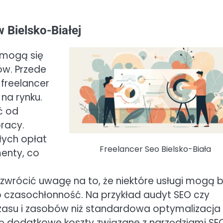
 Bielsko-Białej
j mogą się
ów. Przede
 freelancer
na rynku.
ć od
pracy.
ałych opłat
Freelancer Seo Bielsko-Biała
enty, co
wrócić uwagę na to, że niektóre usługi mogą 
b czasochłonność. Na przykład audyt SEO czy
zasu i zasobów niż standardowa optymalizacja
gę dodatkowe koszty związane z narzędziami SE