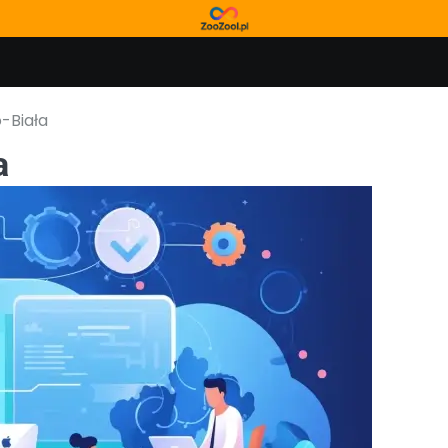
-Biała
a