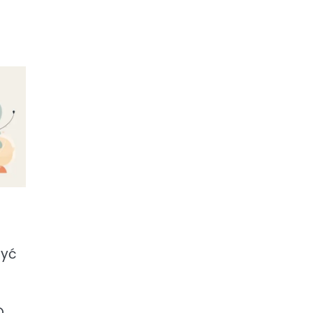
być
O,