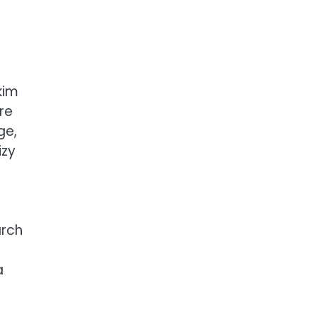
kim
re
ge,
izy
arch
a