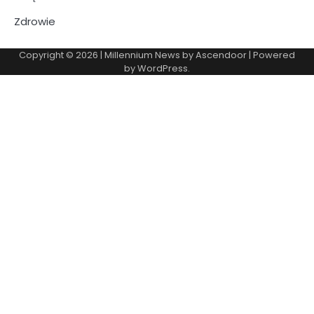
Zdrowie
Copyright © 2026
| Millennium News by
Ascendoor
| Powered
by
WordPress
.