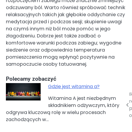
rozpoczęciem zabiegu może znacznie zmniejszyć
odczuwany ból. Warto również spróbować technik
relaksacyjnych takich jak głębokie oddychanie czy
medytacja przed i podczas sesji; skupienie uwagi
na czymś innym niż ból może pomóc w jego
złagodzeniu. Dobrze jest także zadbać o
komfortowe warunki podczas zabiegu; wygodne
siedzenie oraz odpowiednia temperatura
pomieszczenia mogą wpłynąć pozytywnie na
samopoczucie osoby tatuowanej.
Polecamy zobaczyć
Gdzie jest witamina a?
I
Nawigacja
Witamina A jest niezbędnym
r
składnikiem odżywczym, który
wpisu
p
odgrywa kluczową rolę w wielu procesach
o
zachodzących w…