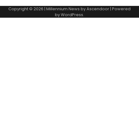
Copyright © 2026
| Millennium News by
Ascendoor
| Powered
by
WordPress
.