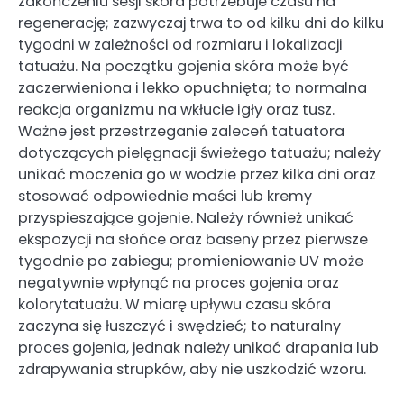
zakończeniu sesji skóra potrzebuje czasu na
regenerację; zazwyczaj trwa to od kilku dni do kilku
tygodni w zależności od rozmiaru i lokalizacji
tatuażu. Na początku gojenia skóra może być
zaczerwieniona i lekko opuchnięta; to normalna
reakcja organizmu na wkłucie igły oraz tusz.
Ważne jest przestrzeganie zaleceń tatuatora
dotyczących pielęgnacji świeżego tatuażu; należy
unikać moczenia go w wodzie przez kilka dni oraz
stosować odpowiednie maści lub kremy
przyspieszające gojenie. Należy również unikać
ekspozycji na słońce oraz baseny przez pierwsze
tygodnie po zabiegu; promieniowanie UV może
negatywnie wpłynąć na proces gojenia oraz
kolorytatuażu. W miarę upływu czasu skóra
zaczyna się łuszczyć i swędzieć; to naturalny
proces gojenia, jednak należy unikać drapania lub
zdrapywania strupków, aby nie uszkodzić wzoru.