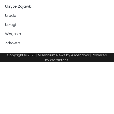
Ukryte Zajawki
Uroda
Usługi
Wnętrza
Zdrowie
Copyright © 2026
| Millennium News by
Ascendoor
| Powered
by
WordPress
.