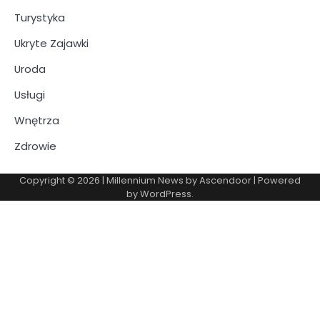
Turystyka
Ukryte Zajawki
Uroda
Usługi
Wnętrza
Zdrowie
Copyright © 2026
| Millennium News by
Ascendoor
| Powered
by
WordPress
.