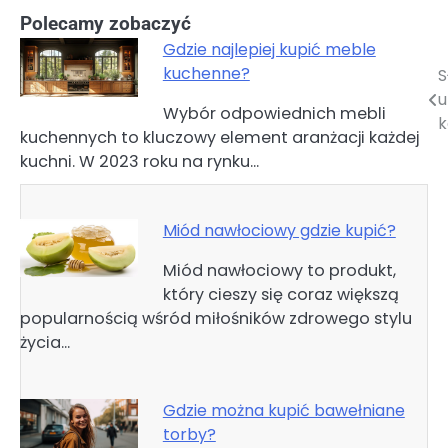
Polecamy zobaczyć
Gdzie najlepiej kupić meble
kuchenne?
S
Nawigacja
u
Wybór odpowiednich mebli
wpisu
k
kuchennych to kluczowy element aranżacji każdej
kuchni. W 2023 roku na rynku…
Miód nawłociowy gdzie kupić?
Miód nawłociowy to produkt,
który cieszy się coraz większą
popularnością wśród miłośników zdrowego stylu
życia…
Gdzie można kupić bawełniane
torby?