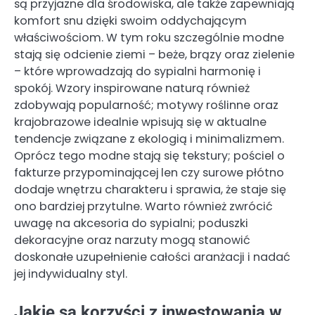
są przyjazne dla środowiska, ale także zapewniają
komfort snu dzięki swoim oddychającym
właściwościom. W tym roku szczególnie modne
stają się odcienie ziemi – beże, brązy oraz zielenie
– które wprowadzają do sypialni harmonię i
spokój. Wzory inspirowane naturą również
zdobywają popularność; motywy roślinne oraz
krajobrazowe idealnie wpisują się w aktualne
tendencje związane z ekologią i minimalizmem.
Oprócz tego modne stają się tekstury; pościel o
fakturze przypominającej len czy surowe płótno
dodaje wnętrzu charakteru i sprawia, że staje się
ono bardziej przytulne. Warto również zwrócić
uwagę na akcesoria do sypialni; poduszki
dekoracyjne oraz narzuty mogą stanowić
doskonałe uzupełnienie całości aranżacji i nadać
jej indywidualny styl.
Jakie są korzyści z inwestowania w