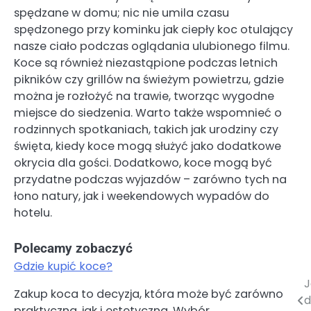
spędzane w domu; nic nie umila czasu
spędzonego przy kominku jak ciepły koc otulający
nasze ciało podczas oglądania ulubionego filmu.
Koce są również niezastąpione podczas letnich
pikników czy grillów na świeżym powietrzu, gdzie
można je rozłożyć na trawie, tworząc wygodne
miejsce do siedzenia. Warto także wspomnieć o
rodzinnych spotkaniach, takich jak urodziny czy
święta, kiedy koce mogą służyć jako dodatkowe
okrycia dla gości. Dodatkowo, koce mogą być
przydatne podczas wyjazdów – zarówno tych na
łono natury, jak i weekendowych wypadów do
hotelu.
Polecamy zobaczyć
Gdzie kupić koce?
J
Nawigacja
Zakup koca to decyzja, która może być zarówno
d
praktyczna, jak i estetyczna. Wybór