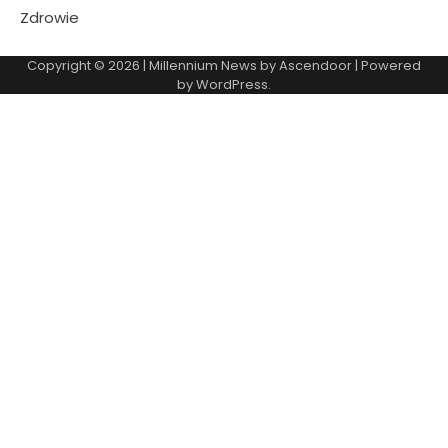
Zdrowie
Copyright © 2026
| Millennium News by
Ascendoor
| Powered
by
WordPress
.