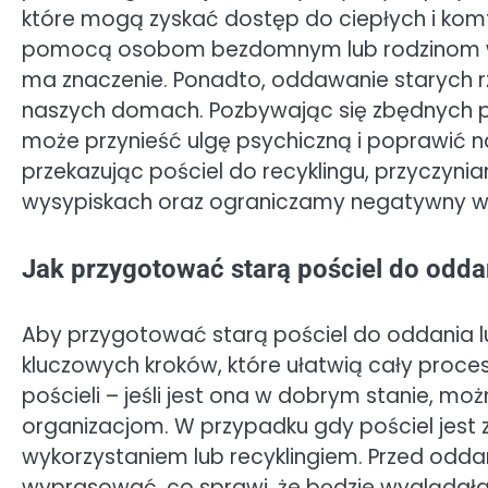
które mogą zyskać dostęp do ciepłych i komfo
pomocą osobom bezdomnym lub rodzinom w tr
ma znaczenie. Ponadto, oddawanie starych r
naszych domach. Pozbywając się zbędnych p
może przynieść ulgę psychiczną i poprawić 
przekazując pościel do recyklingu, przyczyni
wysypiskach oraz ograniczamy negatywny wp
Jak przygotować starą pościel do odda
Aby przygotować starą pościel do oddania lu
kluczowych kroków, które ułatwią cały proces
pościeli – jeśli jest ona w dobrym stanie, m
organizacjom. W przypadku gdy pościel jest z
wykorzystaniem lub recyklingiem. Przed oddan
wyprasować, co sprawi, że będzie wyglądała e