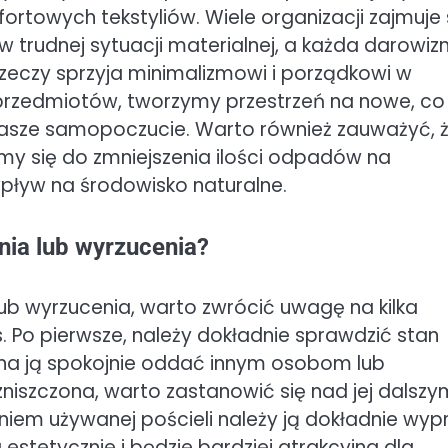
rtowych tekstyliów. Wiele organizacji zajmuje 
udnej sytuacji materialnej, a każda darowiz
zeczy sprzyja minimalizmowi i porządkowi w
rzedmiotów, tworzymy przestrzeń na nowe, co
nasze samopoczucie. Warto również zauważyć, 
amy się do zmniejszenia ilości odpadów na
ływ na środowisko naturalne.
nia lub wyrzucenia?
b wyrzucenia, warto zwrócić uwagę na kilka
. Po pierwsze, należy dokładnie sprawdzić stan
ożna ją spokojnie oddać innym osobom lub
niszczona, warto zastanowić się nad jej dalszy
iem używanej pościeli należy ją dokładnie wypr
stetycznie i będzie bardziej atrakcyjna dla