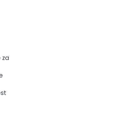
 za
e
est