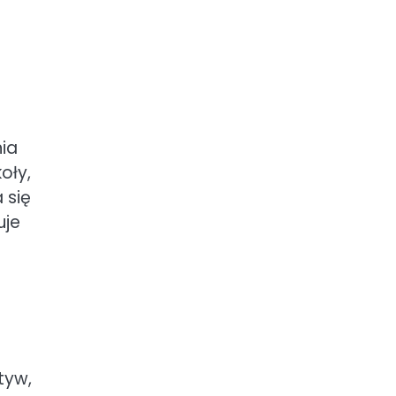
ia
oły,
 się
uje
tyw,