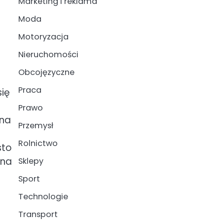
Marketing i reklama
Moda
Motoryzacja
Nieruchomości
Obcojęzyczne
Praca
ię
Prawo
ana
Przemysł
Rolnictwo
sto
żna
Sklepy
Sport
Technologie
Transport