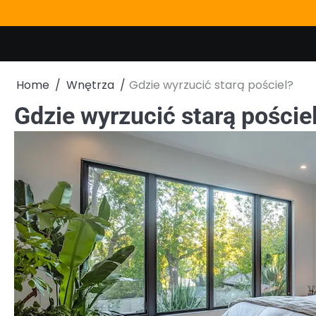
Skip
to
content
Home
Wnętrza
Gdzie wyrzucić starą pościel?
Gdzie wyrzucić starą poście