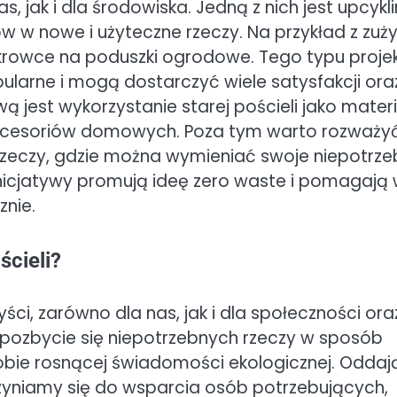
, jak i dla środowiska. Jedną z nich jest upcykl
 w nowe i użyteczne rzeczy. Na przykład z zuży
okrowce na poduszki ogrodowe. Tego typu proje
pularne i mogą dostarczyć wiele satysfakcji ora
ą jest wykorzystanie starej pościeli jako mater
 akcesoriów domowych. Poza tym warto rozważy
rzeczy, gdzie można wymieniać swoje niepotrz
inicjatywy promują ideę zero waste i pomagają
nie.
ścieli?
ści, zarówno dla nas, jak i dla społeczności ora
 pozbycie się niepotrzebnych rzeczy w sposób
obie rosnącej świadomości ekologicznej. Oddaj
yniamy się do wsparcia osób potrzebujących,