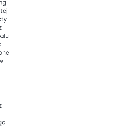
ing
tej
kty
z
iału
ć
ebne
 w
z
ąc