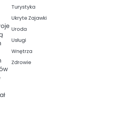
Turystyka
Ukryte Zajawki
woje
Uroda
gą
Usługi
h
Wnętrza
m
Zdrowie
ców
e
l
ał