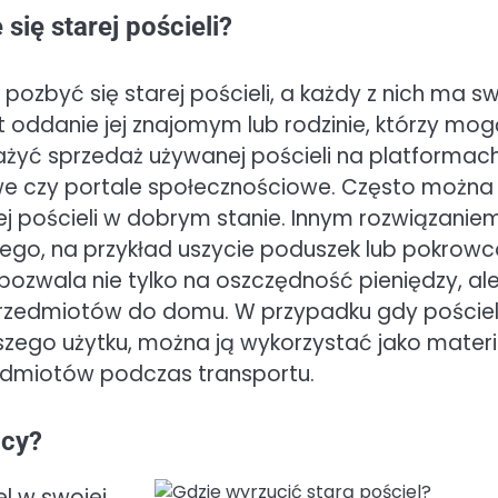
się starej pościeli?
 pozbyć się starej pościeli, a każdy z nich ma s
t oddanie jej znajomym lub rodzinie, którzy mo
ważyć sprzedaż używanej pościeli na platformac
owe czy portale społecznościowe. Często można
j pościeli w dobrym stanie. Innym rozwiązanie
owego, na przykład uszycie poduszek lub pokrow
ozwala nie tylko na oszczędność pieniędzy, al
 przedmiotów do domu. W przypadku gdy poście
lszego użytku, można ją wykorzystać jako materi
zedmiotów podczas transportu.
icy?
l w swojej