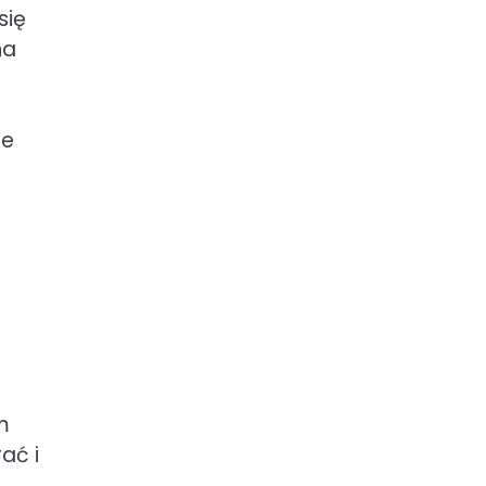
się
na
że
m
ać i