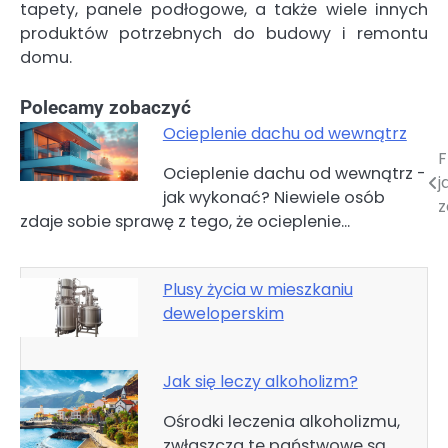
tapety, panele podłogowe, a także wiele innych
produktów potrzebnych do budowy i remontu
domu.
Polecamy zobaczyć
Ocieplenie dachu od wewnątrz
F
Nawigacja
Ocieplenie dachu od wewnątrz -
j
jak wykonać? Niewiele osób
wpisu
z
zdaje sobie sprawę z tego, że ocieplenie…
Plusy życia w mieszkaniu
deweloperskim
Jak się leczy alkoholizm?
Ośrodki leczenia alkoholizmu,
zwłaszcza te państwowe są