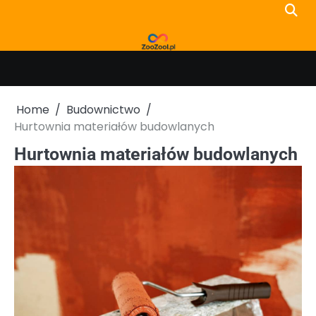
Skip
to
content
Home
Budownictwo
Hurtownia materiałów budowlanych
Hurtownia materiałów budowlanych