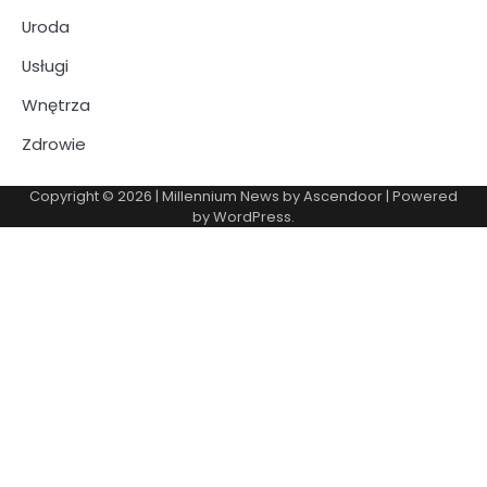
Uroda
Usługi
Wnętrza
Zdrowie
Copyright © 2026
| Millennium News by
Ascendoor
| Powered
by
WordPress
.