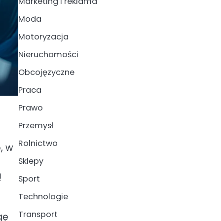
Marketing i reklama
Moda
Motoryzacja
Nieruchomości
Obcojęzyczne
Praca
Prawo
Przemysł
Rolnictwo
, w
Sklepy
ą
Sport
Technologie
Transport
gę