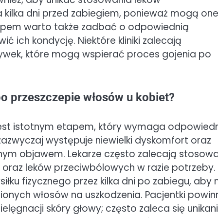
 kilka dni przed zabiegiem, ponieważ mogą on
czepem warto także zadbać o odpowiednią
ć ich kondycję. Niektóre kliniki zalecają
wek, które mogą wspierać proces gojenia po
po przeszczepie włosów u kobiet?
est istotnym etapem, który wymaga odpowiedn
u zazwyczaj występuje niewielki dyskomfort oraz
alnym objawem. Lekarze często zalecają stosow
 oraz leków przeciwbólowych w razie potrzeby.
łku fizycznego przez kilka dni po zabiegu, aby 
ionych włosów na uszkodzenia. Pacjentki powin
lęgnacji skóry głowy; często zaleca się unikan