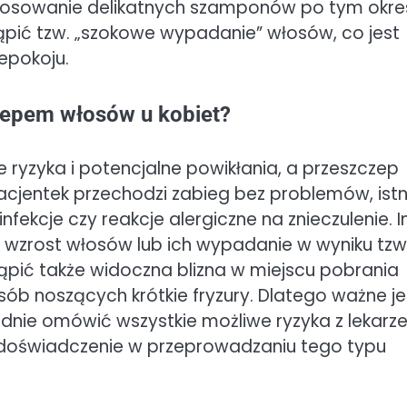
stosowanie delikatnych szamponów po tym okres
ąpić tzw. „szokowe wypadanie” włosów, co jest
epokoju.
czepem włosów u kobiet?
ryzyka i potencjalne powikłania, a przeszczep
acjentek przechodzi zabieg bez problemów, istn
nfekcje czy reakcje alergiczne na znieczulenie. I
 wzrost włosów lub ich wypadanie w wyniku tzw
pić także widoczna blizna w miejscu pobrania
b noszących krótkie fryzury. Dlatego ważne je
adnie omówić wszystkie możliwe ryzyka z lekar
 i doświadczenie w przeprowadzaniu tego typu