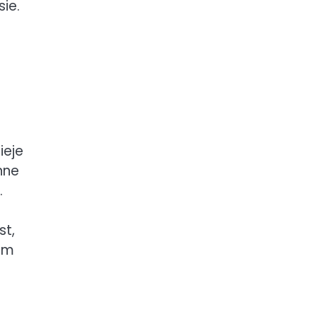
ie.
ieje
nne
.
st,
zem