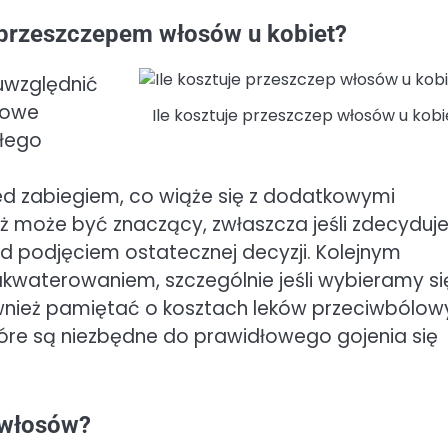
 przeszczepem włosów u kobiet?
uwzględnić
tkowe
Ile kosztuje przeszczep włosów u kobi
ałego
 zabiegiem, co wiąże się z dodatkowymi
eż może być znaczący, zwłaszcza jeśli zdecydu
ed podjęciem ostatecznej decyzji. Kolejnym
kwaterowaniem, szczególnie jeśli wybieramy si
 również pamiętać o kosztach leków przeciwbólo
tóre są niezbędne do prawidłowego gojenia się
e włosów?