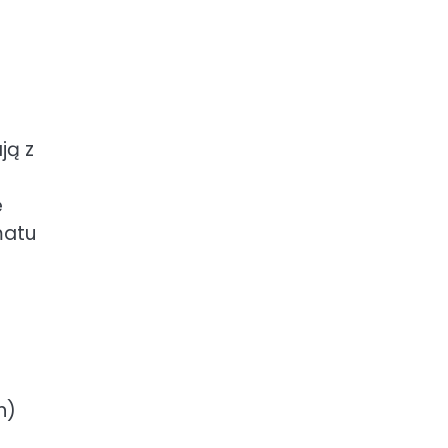
ją z
ę
matu
n)