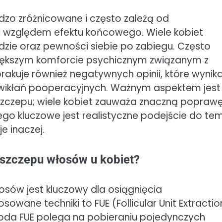
dzo zróżnicowane i często zależą od
 względem efektu końcowego. Wiele kobiet
ie oraz pewności siebie po zabiegu. Często
większym komforcie psychicznym związanym z
akuje również negatywnych opinii, które wynika
wikłań pooperacyjnych. Ważnym aspektem jest
eszczepu; wiele kobiet zauważa znaczną popraw
ego kluczowe jest realistyczne podejście do te
e inaczej.
eszczepu włosów u kobiet?
sów jest kluczowy dla osiągnięcia
owane techniki to FUE (Follicular Unit Extractio
Metoda FUE polega na pobieraniu pojedynczych