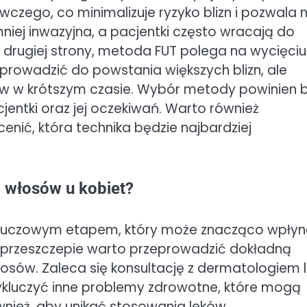
zego, co minimalizuje ryzyko blizn i pozwala 
niej inwazyjna, a pacjentki często wracają do
 drugiej strony, metoda FUT polega na wycięciu
rowadzić do powstania większych blizn, ale
tów w krótszym czasie. Wybór metody powinien 
ntki oraz jej oczekiwań. Warto również
enić, która technika będzie najbardziej
 włosów u kobiet?
 kluczowym etapem, który może znacząco wpły
o przeszczepie warto przeprowadzić dokładną
łosów. Zaleca się konsultację z dermatologiem 
ykluczyć inne problemy zdrowotne, które mogą
nież, aby unikać stosowania leków