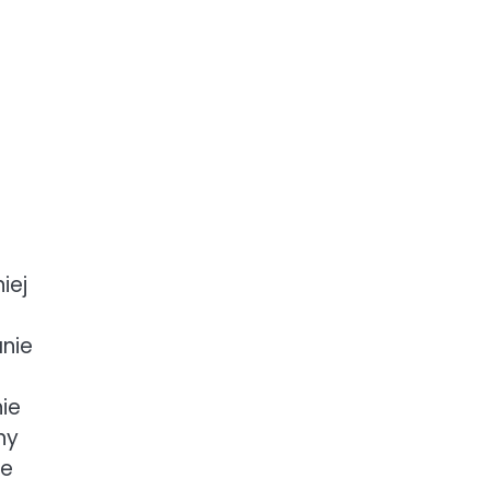
e
iej
anie
nie
ny
ie