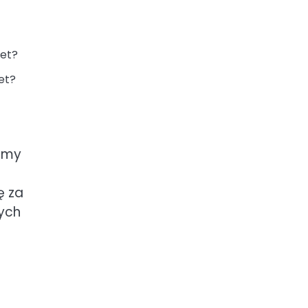
et?
jemy
ę za
wych