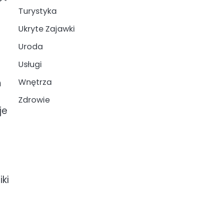
Turystyka
Ukryte Zajawki
Uroda
Usługi
Wnętrza
m
Zdrowie
je
a
ki