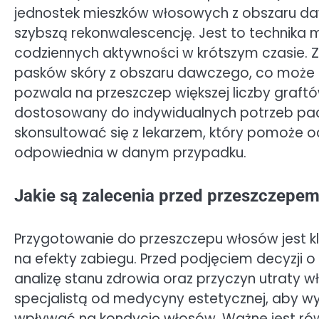
jednostek mieszków włosowych z obszaru dawc
szybszą rekonwalescencję. Jest to technika m
codziennych aktywności w krótszym czasie. Z
pasków skóry z obszaru dawczego, co może p
pozwala na przeszczep większej liczby graf
dostosowany do indywidualnych potrzeb pacje
skonsultować się z lekarzem, który pomoże oc
odpowiednia w danym przypadku.
Jakie są zalecenia przed przeszczepem
Przygotowanie do przeszczepu włosów jest
na efekty zabiegu. Przed podjęciem decyzji 
analizę stanu zdrowia oraz przyczyn utraty w
specjalistą od medycyny estetycznej, aby w
wpływać na kondycję włosów. Ważne jest rów