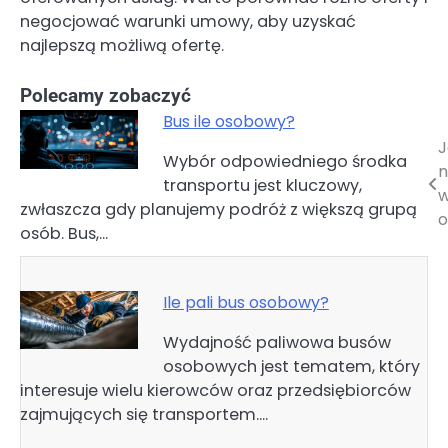
negocjować warunki umowy, aby uzyskać
najlepszą możliwą ofertę.
Polecamy zobaczyć
Bus ile osobowy?
J
Nawigacja
Wybór odpowiedniego środka
n
transportu jest kluczowy,
wpisu
w
zwłaszcza gdy planujemy podróż z większą grupą
o
osób. Bus,…
Ile pali bus osobowy?
Wydajność paliwowa busów
osobowych jest tematem, który
interesuje wielu kierowców oraz przedsiębiorców
zajmujących się transportem.…