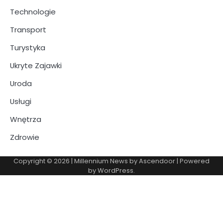
Technologie
Transport
Turystyka
Ukryte Zajawki
Uroda
Usługi
Wnętrza
Zdrowie
Copyright © 2026
| Millennium News by
Ascendoor
| Powered
by
WordPress
.