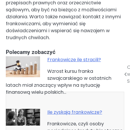
przepisach prawnych oraz orzecznictwie
sądowym, aby być na bieżąco z możliwościami
działania. Warto także nawiązać kontakt z innymi
frankowiczami, aby wymieniać się
doświadczeniami i wspierać się nawzajem w
trudnych chwilach.
Polecamy zobaczyć
Frankowicze ile stracili?
O
Nawigacja
Wzrost kursu franka
szwajcarskiego w ostatnich
wpisu
S
latach miał znaczący wpływ na sytuację
finansową wielu polskich…
Ile zyskają frankowicze?
Frankowicze, czyli osoby