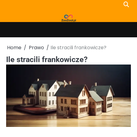
Skip
to
content
Home
Prawo
Ile stracili frankowicze?
Ile stracili frankowicze?