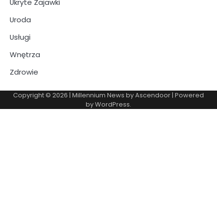
Ukryte Zajawki
Uroda
Usługi
Wnętrza
Zdrowie
Copyright © 2026
| Millennium News by
Ascendoor
| Powered
by
WordPress
.