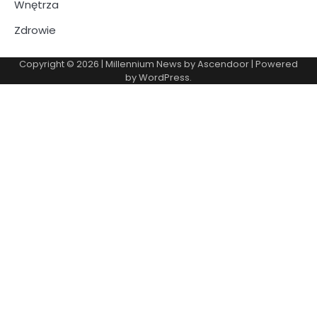
Wnętrza
Zdrowie
Copyright © 2026
| Millennium News by
Ascendoor
| Powered
by
WordPress
.