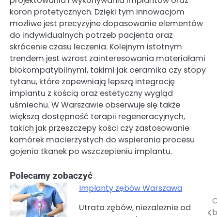
projektowania i wykonywania implantów oraz
koron protetycznych. Dzięki tym innowacjom
możliwe jest precyzyjne dopasowanie elementów
do indywidualnych potrzeb pacjenta oraz
skrócenie czasu leczenia. Kolejnym istotnym
trendem jest wzrost zainteresowania materiałami
biokompatybilnymi, takimi jak ceramika czy stopy
tytanu, które zapewniają lepszą integrację
implantu z kością oraz estetyczny wygląd
uśmiechu. W Warszawie obserwuje się także
większą dostępność terapii regeneracyjnych,
takich jak przeszczepy kości czy zastosowanie
komórek macierzystych do wspierania procesu
gojenia tkanek po wszczepieniu implantu.
Polecamy zobaczyć
Implanty zębów Warszawa
C
Nawigacja
Utrata zębów, niezależnie od
b