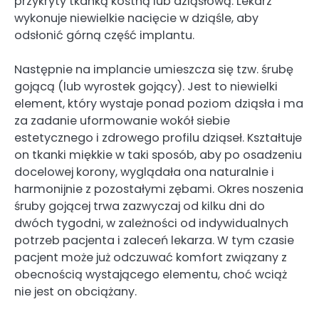
przykryty tkanką kostną lub dziąsłową. Lekarz
wykonuje niewielkie nacięcie w dziąśle, aby
odsłonić górną część implantu.
Następnie na implancie umieszcza się tzw. śrubę
gojącą (lub wyrostek gojący). Jest to niewielki
element, który wystaje ponad poziom dziąsła i ma
za zadanie uformowanie wokół siebie
estetycznego i zdrowego profilu dziąseł. Kształtuje
on tkanki miękkie w taki sposób, aby po osadzeniu
docelowej korony, wyglądała ona naturalnie i
harmonijnie z pozostałymi zębami. Okres noszenia
śruby gojącej trwa zazwyczaj od kilku dni do
dwóch tygodni, w zależności od indywidualnych
potrzeb pacjenta i zaleceń lekarza. W tym czasie
pacjent może już odczuwać komfort związany z
obecnością wystającego elementu, choć wciąż
nie jest on obciążany.