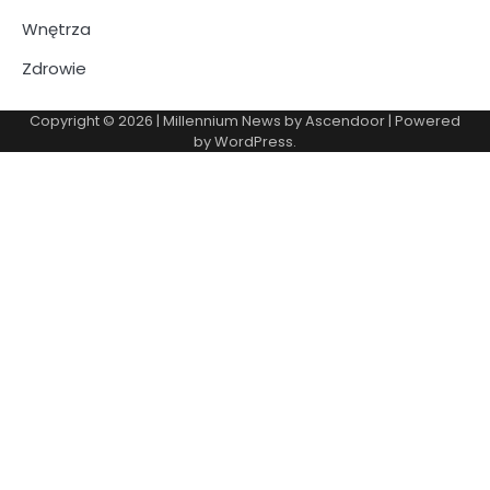
Wnętrza
Zdrowie
Copyright © 2026
| Millennium News by
Ascendoor
| Powered
by
WordPress
.