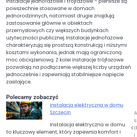
instalacje jednofazowe i trójfazowe – pierwsze są
powszechnie stosowane w domach
jednorodzinnych, natomiast drugie znajdują
zastosowanie głównie w obiektach
przemysłowych czy większych budynkach
użyteczności publicznej. Instalacje jednofazowe
charakteryzują się prostszą konstrukcją i niższymi
kosztami wykonania, jednak mają ograniczoną
moc obciążeniową. Z kolei instalacje trójfazowe
pozwalają na podłączenie większej liczby urządzeń
jednocześnie i zapewniają stabilniejsze napięcie
zasilające.
Polecamy zobaczyć
Instalacja elektryczna w domu
Szczecin
A
Nawigacja
s
Instalacja elektryczna w domu
wpisu
d
to kluczowy element, który zapewnia komfort i
i