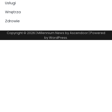
Usługi
Wnętrza
Zdrowie
Copyright © 2026
| Millennium News by
Ascendoor
| Powered
by
WordPress
.