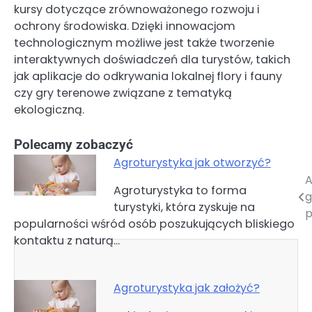
kursy dotyczące zrównoważonego rozwoju i
ochrony środowiska. Dzięki innowacjom
technologicznym możliwe jest także tworzenie
interaktywnych doświadczeń dla turystów, takich
jak aplikacje do odkrywania lokalnej flory i fauny
czy gry terenowe związane z tematyką
ekologiczną.
Polecamy zobaczyć
Agroturystyka jak otworzyć?
A
Nawigacja
Agroturystyka to forma
g
turystyki, która zyskuje na
wpisu
p
popularności wśród osób poszukujących bliskiego
kontaktu z naturą…
Agroturystyka jak założyć?