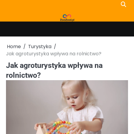
Skip
to
content
Home
Turystyka
Jak agroturystyka wpływa na rolnictwo?
Jak agroturystyka wpływa na
rolnictwo?