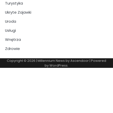
Turystyka
Ukryte Zajawki
Uroda
Usługi
Wnętrza
Zdrowie
Copyright © 2026
| Millennium News by
Ascendoor
| Powered
by
WordPress
.